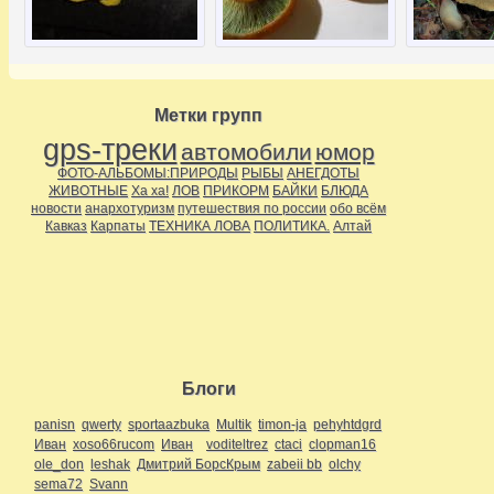
Метки групп
gps-треки
автомобили
юмор
ФОТО-АЛЬБОМЫ:ПРИРОДЫ
РЫБЫ
АНЕГДОТЫ
ЖИВОТНЫЕ
Ха ха!
ЛОВ
ПРИКОРМ
БАЙКИ
БЛЮДА
новости
анархотуризм
путешествия по россии
обо всём
Кавказ
Карпаты
ТЕХНИКА ЛОВА
ПОЛИТИКА.
Алтай
Блоги
panisn
qwerty
sportaazbuka
Multik
timon-ja
pehyhtdgrd
Иван
xoso66rucom
Иван
voditeltrez
ctaci
clopman16
ole_don
leshak
Дмитрий БорсКрым
zabeii bb
olchy
sema72
Svann