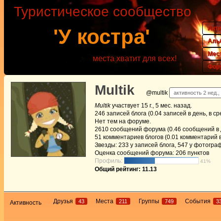
Туристическое сообщество
Акт
'У костра'
Аль
Мес
места хватит для всех!
Фор
Multik
@multik
активность 2 нед.,
Multik
участвует
15 г., 5 мес. назад
.
246
записей блога (0.04 записей в день, в с
Нет
тем на форуме.
2610
сообщений форума (0.46 сообщений в д
51
комментариев блогов (0.01 комментарий в
Звезды: 233 у записей блога, 547 у фотогра
Оценка сообщений форума:
206 пунктов
Профиль:
41%
Общий рейтинг: 11.13
Друзья
Места
Группы
События
43
211
749
3
Активность