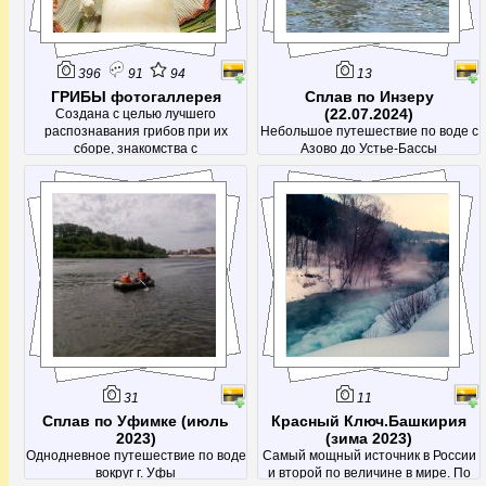
396
91
94
13
ГРИБЫ фотогаллерея
Сплав по Инзеру
(22.07.2024)
Создана с целью лучшего
распознавания грибов при их
Небольшое путешествие по воде с
сборе, знакомства с
Азово до Устье-Бассы
малоизвестными грибами и просто
получения эстетического
наслаждения от красивых
фотографий.
31
11
Сплав по Уфимке (июль
Красный Ключ.Башкирия
2023)
(зима 2023)
Однодневное путешествие по воде
Самый мощный источник в России
вокруг г. Уфы
и второй по величине в мире. По