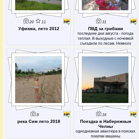
20
11
31
Уфимка, лето 2012
ПВД за грибами
последние дни августа - погода
теплая. В выходные с ночевкой
съездили по лесам. Немного
набрали рыжиков, груздей и других
вкусностей. А еще посетили родник
- Красный ключ.
8
16
река Сим лето 2018
Поездка в Набережные
Челны
однодневная авантюра в поисках
покупки машины