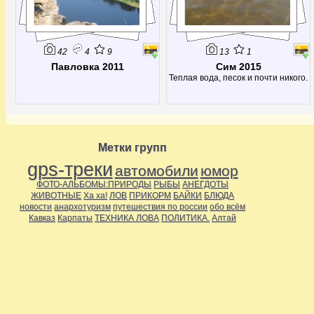
42
4
9
13
1
Павловка 2011
Сим 2015
Теплая вода, песок и почти никого.
Метки групп
gps-треки
автомобили
юмор
ФОТО-АЛЬБОМЫ:ПРИРОДЫ
РЫБЫ
АНЕГДОТЫ
ЖИВОТНЫЕ
Ха ха!
ЛОВ
ПРИКОРМ
БАЙКИ
БЛЮДА
новости
анархотуризм
путешествия по россии
обо всём
Кавказ
Карпаты
ТЕХНИКА ЛОВА
ПОЛИТИКА.
Алтай