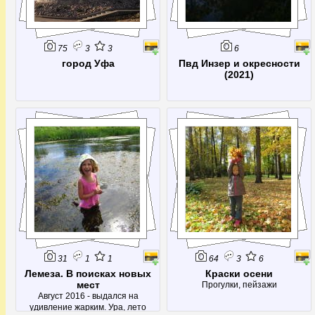
75
3
3
6
город Уфа
Пвд Инзер и окресности
(2021)
31
1
1
64
3
6
Лемеза. В поисках новых
Краски осени
мест
Прогулки, пейзажи
Август 2016 - выдался на
удивление жарким. Ура, лето