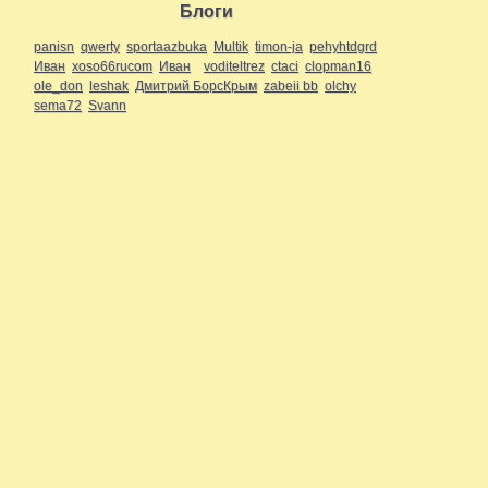
Блоги
panisn
qwerty
sportaazbuka
Multik
timon-ja
pehyhtdgrd
Иван
xoso66rucom
Иван
voditeltrez
ctaci
clopman16
ole_don
leshak
Дмитрий БорсКрым
zabeii bb
olchy
sema72
Svann