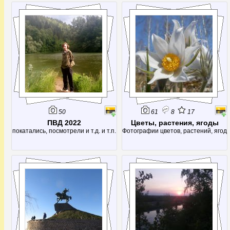
расходу воды (14,7 кубометров в
секунду) его немного опережает
только источник Фонтен де Воклюз
во Франции, да и то лишь в летнее
время - во время таяния снегов
расход возрастает многократно,
50
61
8
17
ПВД 2022
Цветы, растения, ягоды
покатались, посмотрели и т.д. и т.п.
Фотографии цветов, растений, ягод