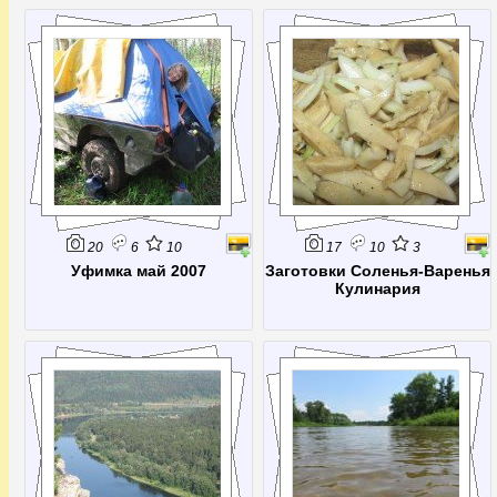
20
6
10
17
10
3
Уфимка май 2007
Заготовки Соленья-Варенья
Кулинария