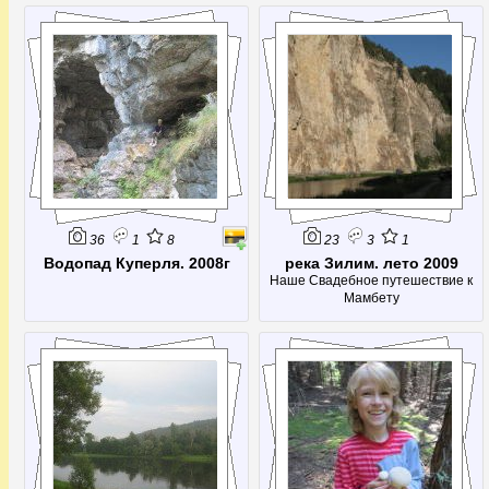
как!
36
1
8
23
3
1
Водопад Куперля. 2008г
река Зилим. лето 2009
Наше Свадебное путешествие к
Мамбету