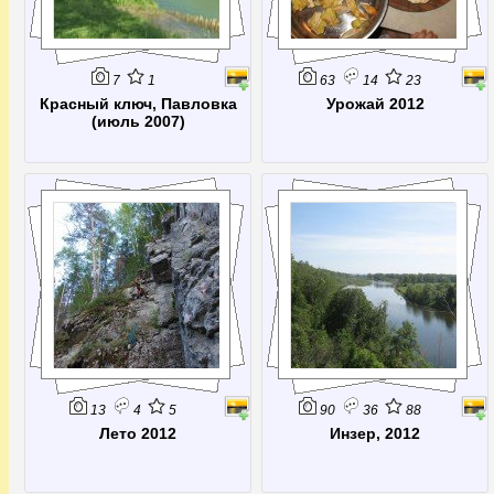
7
1
63
14
23
Красный ключ, Павловка
Урожай 2012
(июль 2007)
13
4
5
90
36
88
Лето 2012
Инзер, 2012