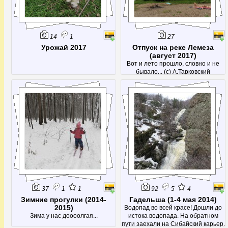
14
1
27
Урожай 2017
Отпуск на реке Лемеза
(август 2017)
Вот и лето прошло, словно и не
бывало... (с) А.Тарковский
37
1
1
92
5
4
Зимние прогулки (2014-
Гадельша (1-4 мая 2014)
2015)
Водопад во всей красе! Дошли до
Зима у нас доооолгая...
истока водопада. На обратном
пути заехали на Сибайский карьер.