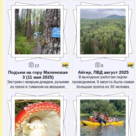
13
9
Подъем на гору Малиновая
Айгир, ПВД август 2025
3 (11 мая 2025)
В выходные работаю гидом-
Экстрим с мокрым дождем, ручьями
проводником. 9 августа была самая
из грязи и туманом на вершине.
большая группа из 30 человек.
После этой поездки было решено
Было весело)
посетить Малиновую еще раз -
чтоб кроме тумана увидеть
красоты с вершины)