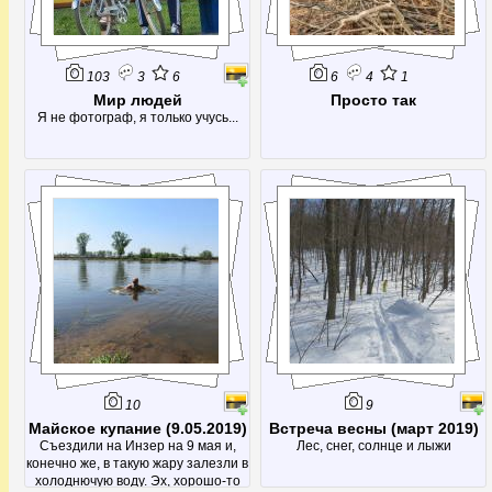
103
3
6
6
4
1
Мир людей
Просто так
Я не фотограф, я только учусь...
10
9
Майское купание (9.05.2019)
Встреча весны (март 2019)
Съездили на Инзер на 9 мая и,
Лес, снег, солнце и лыжи
конечно же, в такую жару залезли в
холоднючую воду. Эх, хорошо-то