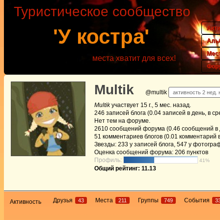
Туристическое сообщество
Акт
'У костра'
Аль
Мес
места хватит для всех!
Фор
Multik
@multik
активность 2 нед. 
Multik
участвует
15 г., 5 мес. назад
.
246
записей блога (0.04 записей в день, в с
Нет
тем на форуме.
2610
сообщений форума (0.46 сообщений в д
51
комментариев блогов (0.01 комментарий в
Звезды: 233 у записей блога, 547 у фотогра
Оценка сообщений форума:
206 пунктов
Профиль:
41%
Общий рейтинг: 11.13
Друзья
Места
Группы
События
43
211
749
3
Активность