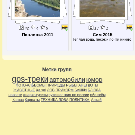
42
4
9
13
1
Павловка 2011
Сим 2015
Теплая вода, песок и почти никого.
Метки групп
gps-треки
автомобили
юмор
ФОТО-АЛЬБОМЫ:ПРИРОДЫ
РЫБЫ
АНЕГДОТЫ
ЖИВОТНЫЕ
Ха ха!
ЛОВ
ПРИКОРМ
БАЙКИ
БЛЮДА
новости
анархотуризм
путешествия по россии
обо всём
Кавказ
Карпаты
ТЕХНИКА ЛОВА
ПОЛИТИКА.
Алтай