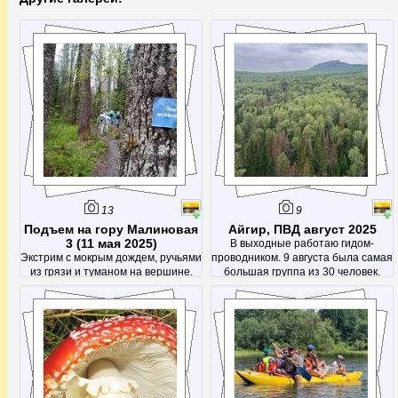
13
9
Подъем на гору Малиновая
Айгир, ПВД август 2025
3 (11 мая 2025)
В выходные работаю гидом-
Экстрим с мокрым дождем, ручьями
проводником. 9 августа была самая
из грязи и туманом на вершине.
большая группа из 30 человек.
После этой поездки было решено
Было весело)
посетить Малиновую еще раз -
чтоб кроме тумана увидеть
красоты с вершины)