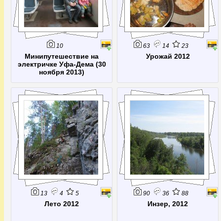
10
63
14
23
Минипутешествие на
Урожай 2012
электричке Уфа-Дема (30
ноября 2013)
13
4
5
90
36
88
Лето 2012
Инзер, 2012