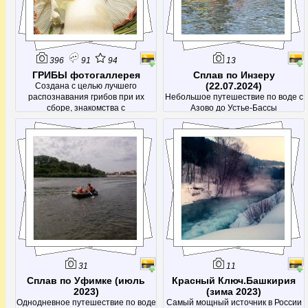
396
91
94
13
ГРИБЫ фотогаллерея
Сплав по Инзеру
(22.07.2024)
Создана с целью лучшего
распознавания грибов при их
Небольшое путешествие по воде с
сборе, знакомства с
Азово до Устье-Бассы
малоизвестными грибами и просто
получения эстетического
наслаждения от красивых
фотографий.
31
11
Сплав по Уфимке (июль
Красный Ключ.Башкирия
2023)
(зима 2023)
Однодневное путешествие по воде
Самый мощный источник в России