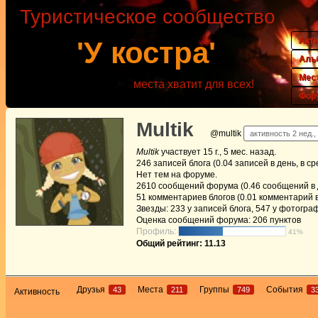
Туристическое сообщество
Акт
'У костра'
Аль
Мес
места хватит для всех!
Фор
Multik
@multik
активность 2 нед.,
Multik
участвует
15 г., 5 мес. назад
.
246
записей блога (0.04 записей в день, в с
Нет
тем на форуме.
2610
сообщений форума (0.46 сообщений в д
51
комментариев блогов (0.01 комментарий в
Звезды: 233 у записей блога, 547 у фотогра
Оценка сообщений форума:
206 пунктов
Профиль:
41%
Общий рейтинг: 11.13
Друзья
Места
Группы
События
43
211
749
3
Активность