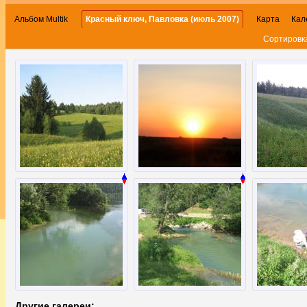
Альбом Multik
Красный ключ, Павловка (июль 2007)
Карта
Кал
Сортировк
Другие галереи: