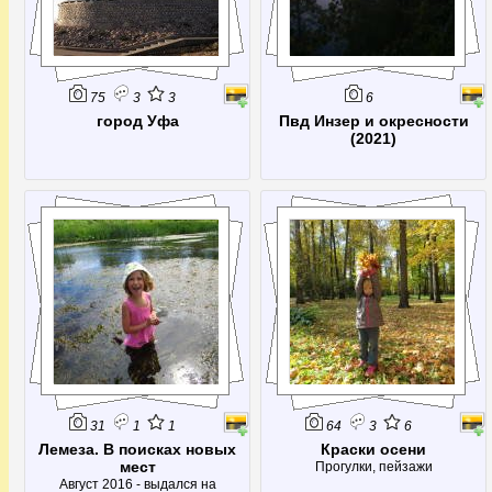
75
3
3
6
город Уфа
Пвд Инзер и окресности
(2021)
31
1
1
64
3
6
Лемеза. В поисках новых
Краски осени
мест
Прогулки, пейзажи
Август 2016 - выдался на