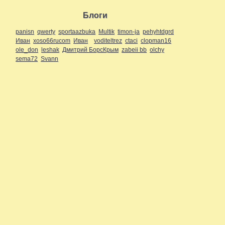
Блоги
panisn
qwerty
sportaazbuka
Multik
timon-ja
pehyhtdgrd
Иван
xoso66rucom
Иван
voditeltrez
ctaci
clopman16
ole_don
leshak
Дмитрий БорсКрым
zabeii bb
olchy
sema72
Svann