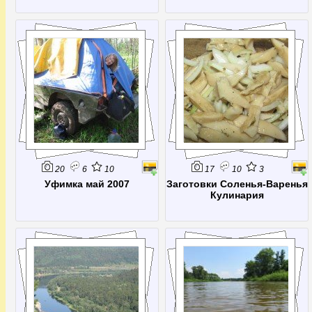
20
6
10
17
10
3
Уфимка май 2007
Заготовки Соленья-Варенья
Кулинария