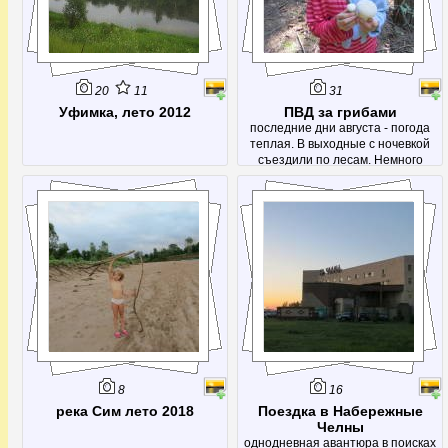
20
11
31
Уфимка, лето 2012
ПВД за грибами
последние дни августа - погода
теплая. В выходные с ночевкой
съездили по лесам. Немного
набрали рыжиков, груздей и других
вкусностей. А еще посетили родник
- Красный ключ.
8
16
река Сим лето 2018
Поездка в Набережные
Челны
однодневная авантюра в поисках