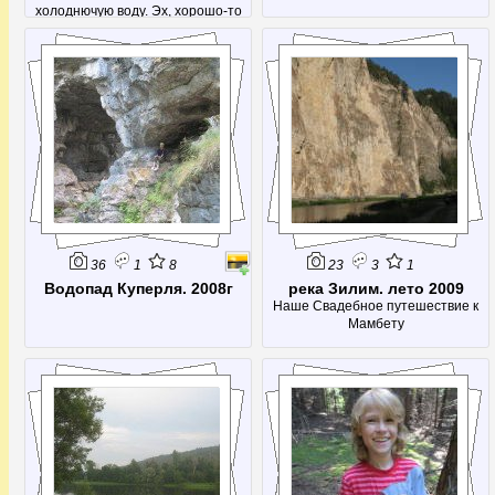
холоднючую воду. Эх, хорошо-то
как!
36
1
8
23
3
1
Водопад Куперля. 2008г
река Зилим. лето 2009
Наше Свадебное путешествие к
Мамбету