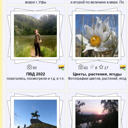
вокруг г. Уфы
и второй по величине в мире. По
расходу воды (14,7 кубометров в
секунду) его немного опережает
только источник Фонтен де Воклюз
во Франции, да и то лишь в летнее
время - во время таяния снегов
расход возрастает многократно,
50
61
8
17
ПВД 2022
Цветы, растения, ягоды
покатались, посмотрели и т.д. и т.п.
Фотографии цветов, растений, ягод