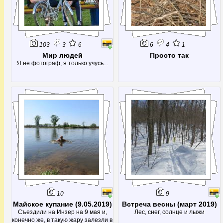
103
3
6
6
4
1
Мир людей
Просто так
Я не фотограф, я только учусь...
10
9
Майское купание (9.05.2019)
Встреча весны (март 2019)
Съездили на Инзер на 9 мая и,
Лес, снег, солнце и лыжи
конечно же, в такую жару залезли в