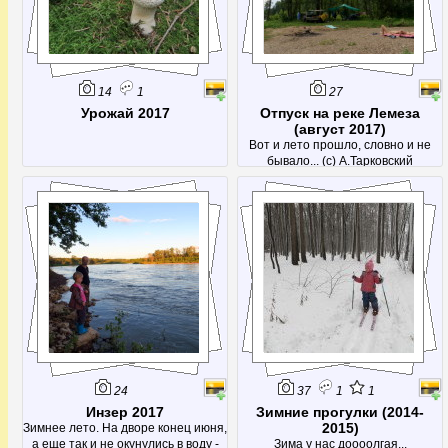
14
1
27
Урожай 2017
Отпуск на реке Лемеза
(август 2017)
Вот и лето прошло, словно и не
бывало... (с) А.Тарковский
24
37
1
1
Инзер 2017
Зимние прогулки (2014-
2015)
Зимнее лето. На дворе конец июня,
а еще так и не окунулись в воду -
Зима у нас доооолгая...