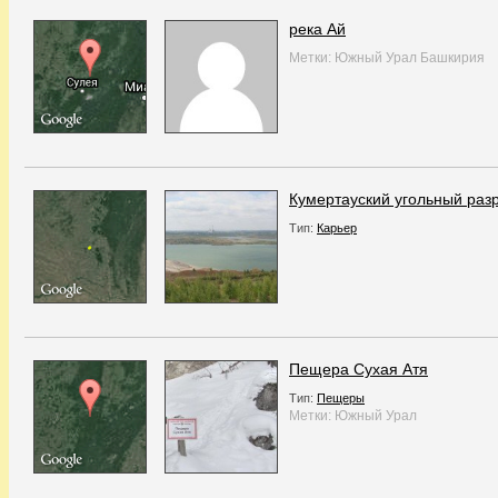
река Ай
Метки:
Южный Урал
Башкирия
Кумертауский угольный раз
Тип:
Карьер
Пещера Сухая Атя
Тип:
Пещеры
Метки:
Южный Урал