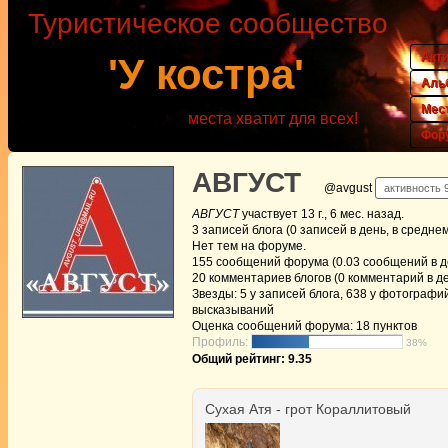
Туристическое сообщество
Акт
'У костра'
Аль
Мес
места хватит для всех!
Фор
АВГУСТ
@avgust
активность 9
АВГУСТ
участвует
13 г., 6 мес. назад
.
3
записей блога (0 записей в день, в средне
Нет
тем на форуме.
155
сообщений форума (0.03 сообщений в де
20
комментариев блогов (0 комментарий в де
Звезды: 5 у записей блога, 638 у фотографий
высказываний
Оценка сообщений форума:
18 пунктов
Профиль:
38%
Общий рейтинг: 9.35
Сухая Атя - грот Кораллитовый