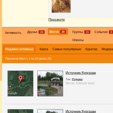
Просмотр
Места
20
Друзья
Группы
События
26
15
3
Активность
Опросы
Недавно активные
Карта
Самые популярные
Куратор
Модера
Просмотр Мест с 1 по 20 (всего 20)
Источник Кургазак
Тип:
Родники
Метки:
Южный Урал
Источник Кургазак