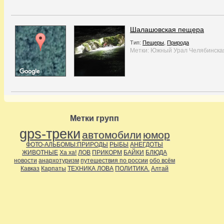
Шалашовская пещера
Тип:
Пещеры
,
Природа
Метки:
Южный Урал
Челябинска
Метки групп
gps-треки
автомобили
юмор
ФОТО-АЛЬБОМЫ:ПРИРОДЫ
РЫБЫ
АНЕГДОТЫ
ЖИВОТНЫЕ
Ха ха!
ЛОВ
ПРИКОРМ
БАЙКИ
БЛЮДА
новости
анархотуризм
путешествия по россии
обо всём
Кавказ
Карпаты
ТЕХНИКА ЛОВА
ПОЛИТИКА.
Алтай