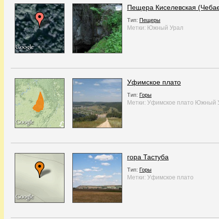
Пещера Киселевская (Чебае
Тип:
Пещеры
Метки:
Южный Урал
Уфимское плато
Тип:
Горы
Метки:
Уфимское плато
Южный 
гора Тастуба
Тип:
Горы
Метки:
Уфимское плато