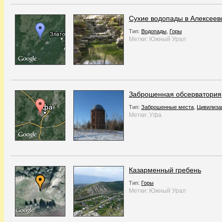
Сухие водопады в Алексеев
Тип:
Водопады
,
Горы
Метки:
Южный Урал
Заброшенная обсерватория
Тип:
Заброшенные места
,
Цивилиза
Метки:
Уфа
Казарменный гребень
Тип:
Горы
Метки:
Южный Урал