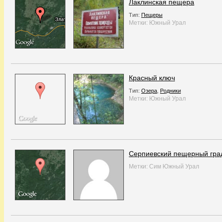
Лаклинская пещера
Тип:
Пещеры
Метки:
Южный Урал
Красный ключ
Тип:
Озера
,
Родники
Метки:
Южный Урал
Серпиевский пещерный гра
Метки:
Сим
Южный Урал