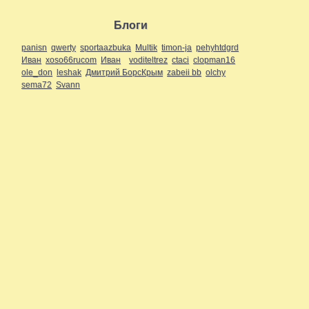
Блоги
panisn
qwerty
sportaazbuka
Multik
timon-ja
pehyhtdgrd
Иван
xoso66rucom
Иван
voditeltrez
ctaci
clopman16
ole_don
leshak
Дмитрий БорсКрым
zabeii bb
olchy
sema72
Svann