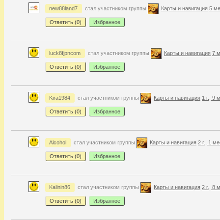
new88land7
стал участником группы
Карты и навигация
5 ме
Ответить (
0
)
Избранное
luck8fjpncom
стал участником группы
Карты и навигация
7 м
Ответить (
0
)
Избранное
Kira1984
стал участником группы
Карты и навигация
1 г., 9
Ответить (
0
)
Избранное
Alcohol
стал участником группы
Карты и навигация
2 г., 1 м
Ответить (
0
)
Избранное
Kalinin86
стал участником группы
Карты и навигация
2 г., 8
Ответить (
0
)
Избранное