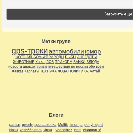
Загрузить еще
Метки групп
gps-треки
автомобили
юмор
ФОТО-АЛЬБОМЫ:ПРИРОДЫ
РЫБЫ
АНЕГДОТЫ
ЖИВОТНЫЕ
Ха ха!
ЛОВ
ПРИКОРМ
БАЙКИ
БЛЮДА
новости
анархотуризм
путешествия по россии
обо всём
Кавказ
Карпаты
ТЕХНИКА ЛОВА
ПОЛИТИКА.
Алтай
Блоги
panisn
qwerty
sportaazbuka
Multik
timon-ja
pehyhtdgrd
Иван
xoso66rucom
Иван
voditeltrez
ctaci
clopman16