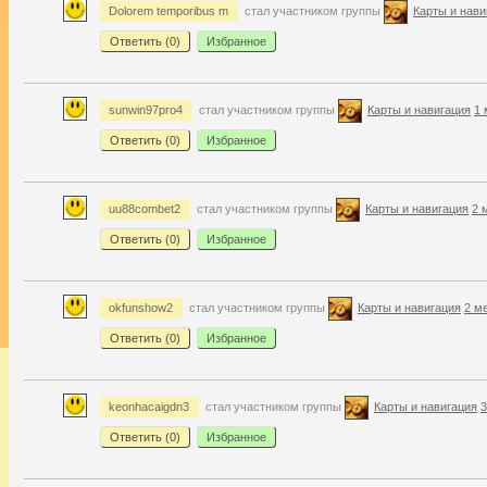
Dolorem temporibus m
стал участником группы
Карты и нави
Ответить (
0
)
Избранное
sunwin97pro4
стал участником группы
Карты и навигация
1 
Ответить (
0
)
Избранное
uu88combet2
стал участником группы
Карты и навигация
2 
Ответить (
0
)
Избранное
okfunshow2
стал участником группы
Карты и навигация
2 м
Ответить (
0
)
Избранное
keonhacaigdn3
стал участником группы
Карты и навигация
3
Ответить (
0
)
Избранное