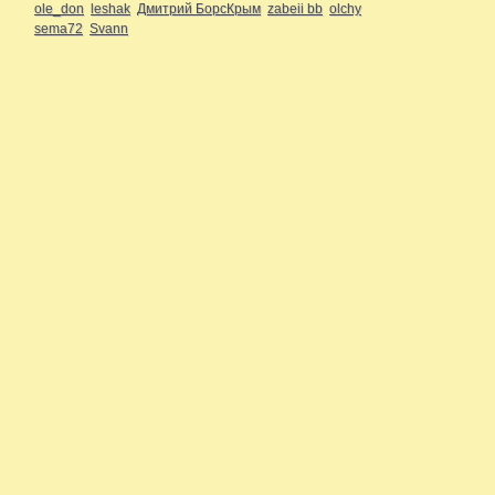
ole_don
leshak
Дмитрий БорсКрым
zabeii bb
olchy
sema72
Svann