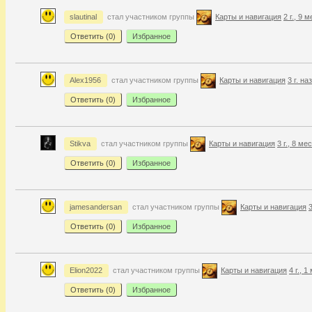
slautinal
стал участником группы
Карты и навигация
2 г., 9 
Ответить (
0
)
Избранное
Alex1956
стал участником группы
Карты и навигация
3 г. на
Ответить (
0
)
Избранное
Stikva
стал участником группы
Карты и навигация
3 г., 8 ме
Ответить (
0
)
Избранное
jamesandersan
стал участником группы
Карты и навигация
3
Ответить (
0
)
Избранное
Elion2022
стал участником группы
Карты и навигация
4 г., 
Ответить (
0
)
Избранное