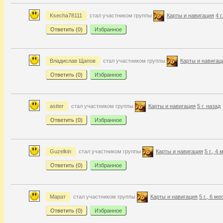
Ksecha78111
стал участником группы
Карты и навигация
4 г
Ответить (
0
)
Избранное
Владислав Щапов
стал участником группы
Карты и навигац
Ответить (
0
)
Избранное
astter
стал участником группы
Карты и навигация
5 г. назад
Ответить (
0
)
Избранное
Guzelkin
стал участником группы
Карты и навигация
5 г., 4
Ответить (
0
)
Избранное
Марат
стал участником группы
Карты и навигация
5 г., 6 ме
Ответить (
0
)
Избранное