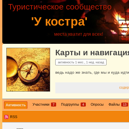
Туристическое сообщество
Акт
'У костра'
Аль
Мес
места хватит для всех!
Фор
Карты и навигаци
активность
1 мес., 1 нед. назад
ведь надо же знать, где мы и куда идти
содер
Участники
Подгруппы
Опросы
Файлы
7
4
13
Активность
RSS