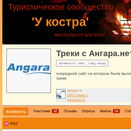
Туристическое сообщество
Акт
'У костра'
Аль
Мес
места хватит для всех!
Фор
Треки с Ангара.не
активность
1 мес., 1 нед. назад
очередной сайт на котором были выл
треки
входит в:
GPS-треки с
интернета
Участники
Отзывы
Опросы
Файлы
Со
40
54
Активность
RSS