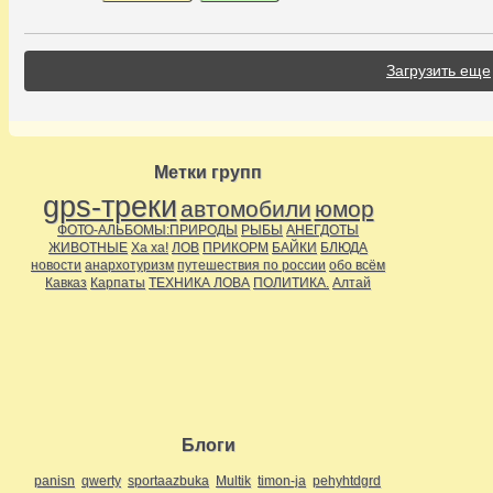
Загрузить еще
Метки групп
gps-треки
автомобили
юмор
ФОТО-АЛЬБОМЫ:ПРИРОДЫ
РЫБЫ
АНЕГДОТЫ
ЖИВОТНЫЕ
Ха ха!
ЛОВ
ПРИКОРМ
БАЙКИ
БЛЮДА
новости
анархотуризм
путешествия по россии
обо всём
Кавказ
Карпаты
ТЕХНИКА ЛОВА
ПОЛИТИКА.
Алтай
Блоги
panisn
qwerty
sportaazbuka
Multik
timon-ja
pehyhtdgrd