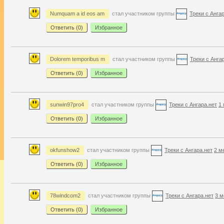
Numquam a id eos am
стал участником группы
Треки с Анга
Ответить (
0
)
Избранное
Dolorem temporibus m
стал участником группы
Треки с Анга
Ответить (
0
)
Избранное
sunwin97pro4
стал участником группы
Треки с Ангара.нет
1 
Ответить (
0
)
Избранное
okfunshow2
стал участником группы
Треки с Ангара.нет
2 м
Ответить (
0
)
Избранное
78windcom2
стал участником группы
Треки с Ангара.нет
3 м
Ответить (
0
)
Избранное