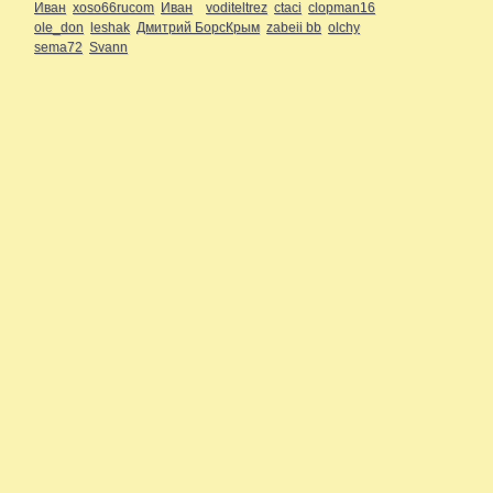
Иван
xoso66rucom
Иван
voditeltrez
ctaci
clopman16
ole_don
leshak
Дмитрий БорсКрым
zabeii bb
olchy
sema72
Svann