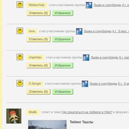
Melancholy
стал участником группы
Лыжи и сноуборды
4 г. 
Ответить (
0
)
Избранное
Inna
стал участником группы
Лыжи и сноуборды
4 г., 9 мес.
Ответить (
0
)
Избранное
shpehtav
стал участником группы
Лыжи и сноуборды
6 г. на
Ответить (
0
)
Избранное
S.Sergei
стал участником группы
Лыжи и сноуборды
6 г., 6 
Ответить (
0
)
Избранное
Multik
: ответ в теме
Где покататься на тюбинге в Уфе?
в форуме 
Тюбинг Ташлы