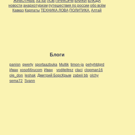
ЖИВОТНЫЕ
Ха ха!
ЛОВ
ПРИКОРМ
БАЙКИ
БЛЮДА
новости
анархотуризм
путешествия по россии
обо всём
Кавказ
Карпаты
ТЕХНИКА ЛОВА
ПОЛИТИКА.
Алтай
Блоги
panisn
qwerty
sportaazbuka
Multik
timon-ja
pehyhtdgrd
Иван
xoso66rucom
Иван
voditeltrez
ctaci
clopman16
ole_don
leshak
Дмитрий БорсКрым
zabeii bb
olchy
sema72
Svann