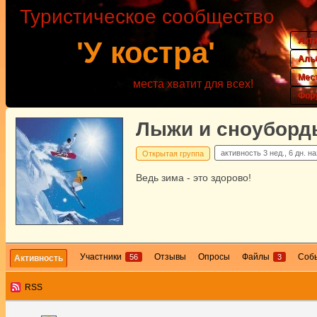
Туристическое сообщество
Акт
'У костра'
Аль
Мес
места хватит для всех!
Фор
Лыжи и сноуборд
активность
3 нед., 6 дн. н
Открытая группа
Ведь зима - это здорово!
Участники
Отзывы
Опросы
Файлы
Соб
56
3
Активность
RSS