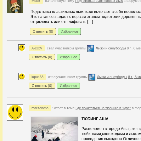
Multik
начал новую тему
Подготовка пластиковых лыж
в форуме 
Подготовка пластиковых лыж тоже включает в себя несколько
Этот этап совпадает с первым этапом подготовки деревянн
отциклевать или отшлифовать […]
Ответить (
0
)
Избранное
AlexxV
стал участником группы
Лыжи и сноуборды
8 г., 8 м
Ответить (
0
)
Избранное
lupus68
стал участником группы
Лыжи и сноуборды
8 г., 8 
Ответить (
0
)
Избранное
marseloma
: ответ в теме
Где покататься на тюбинге в Уфе?
в фор
ТЮБИНГ АША
Расположен в городе Аша, это п
тюбингами,снегоходами и лыжам
проведения выходных.Отличное 