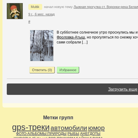
Multik
начал новую тему
Лыжная прогулка ст. Воронки-река Бела
9 г., 6 мес. назад
#
В субботнее солнечное утро проснулись мы и р
Фроловка-Атыш
, но прогуляться по снежку х
сами собрали […]
Ответить (
0
)
Избранное
Загрузить еще
Метки групп
gps-треки
автомобили
юмор
ФОТО-АЛЬБОМЫ:ПРИРОДЫ
РЫБЫ
АНЕГДОТЫ