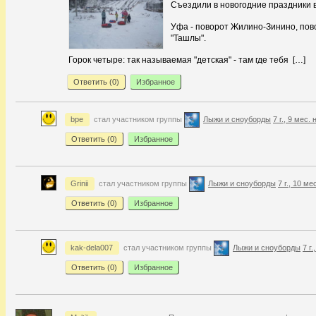
Съездили в новогодние праздники 
Уфа - поворот Жилино-Зинино, пов
"Ташлы".
Горок четыре: так называемая "детская" - там где тебя […]
Ответить (
0
)
Избранное
bpe
стал участником группы
Лыжи и сноуборды
7 г., 9 мес.
Ответить (
0
)
Избранное
Grinii
стал участником группы
Лыжи и сноуборды
7 г., 10 ме
Ответить (
0
)
Избранное
kak-dela007
стал участником группы
Лыжи и сноуборды
7 г
Ответить (
0
)
Избранное