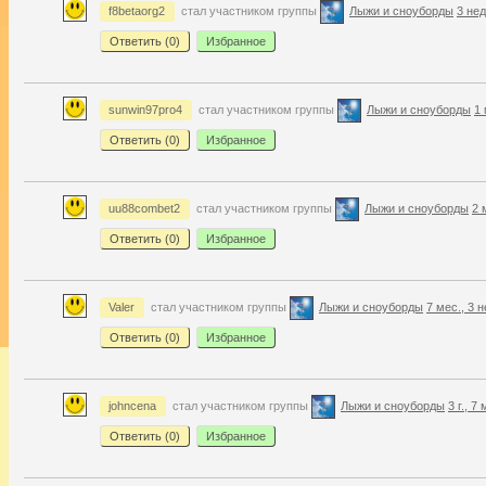
f8betaorg2
стал участником группы
Лыжи и сноуборды
3 нед
Ответить (
0
)
Избранное
sunwin97pro4
стал участником группы
Лыжи и сноуборды
1 
Ответить (
0
)
Избранное
uu88combet2
стал участником группы
Лыжи и сноуборды
2 
Ответить (
0
)
Избранное
Valer
стал участником группы
Лыжи и сноуборды
7 мес., 3 н
Ответить (
0
)
Избранное
johncena
стал участником группы
Лыжи и сноуборды
3 г., 7
Ответить (
0
)
Избранное