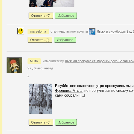
Ответить (
0
)
Избранное
marseloma
стал участником группы
Лыжи и сноуборды
9 г.,
Ответить (
0
)
Избранное
Multik
изменил тему
Лыжная прогулка ст. Воронки-река Белая-Ко
9 г., 6 мес. назад
#
В субботнее солнечное утро проснулись мы и р
Фроловка-Атыш
, но прогуляться по снежку х
сами собрали […]
Ответить (
0
)
Избранное