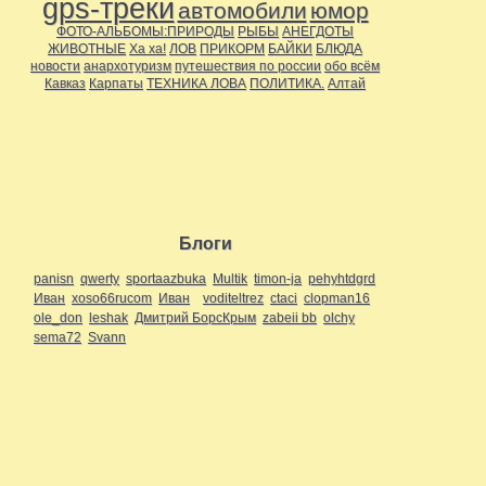
gps-треки
автомобили
юмор
ФОТО-АЛЬБОМЫ:ПРИРОДЫ
РЫБЫ
АНЕГДОТЫ
ЖИВОТНЫЕ
Ха ха!
ЛОВ
ПРИКОРМ
БАЙКИ
БЛЮДА
новости
анархотуризм
путешествия по россии
обо всём
Кавказ
Карпаты
ТЕХНИКА ЛОВА
ПОЛИТИКА.
Алтай
Блоги
panisn
qwerty
sportaazbuka
Multik
timon-ja
pehyhtdgrd
Иван
xoso66rucom
Иван
voditeltrez
ctaci
clopman16
ole_don
leshak
Дмитрий БорсКрым
zabeii bb
olchy
sema72
Svann