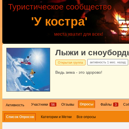
Туристическое сообщество
Акт
'У костра'
Аль
Мес
места хватит для всех!
Фор
Лыжи и сноуборд
активность
1 мес. назад
Открытая группа
Ведь зима - это здорово!
Опросы
Участники
Отзывы
Файлы
Со
56
3
Активность
Список Опросов
Категории и Метки
Все опросы