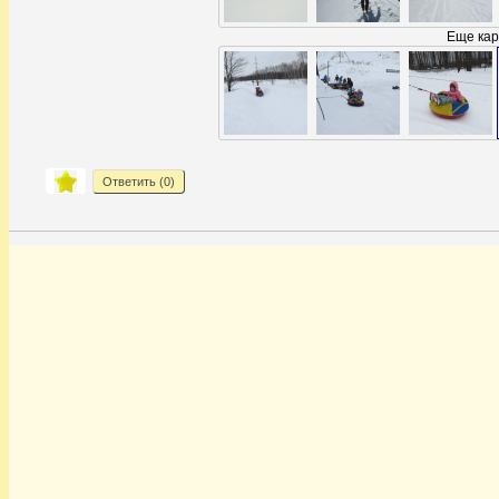
Еще кар
Ответить (
0
)