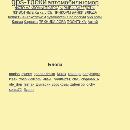
gps-треки
автомобили
юмор
ФОТО-АЛЬБОМЫ:ПРИРОДЫ
РЫБЫ
АНЕГДОТЫ
ЖИВОТНЫЕ
Ха ха!
ЛОВ
ПРИКОРМ
БАЙКИ
БЛЮДА
новости
анархотуризм
путешествия по россии
обо всём
Кавказ
Карпаты
ТЕХНИКА ЛОВА
ПОЛИТИКА.
Алтай
Блоги
panisn
qwerty
sportaazbuka
Multik
timon-ja
pehyhtdgrd
Иван
xoso66rucom
Иван
voditeltrez
ctaci
clopman16
ole_don
leshak
Дмитрий БорсКрым
zabeii bb
olchy
sema72
Svann