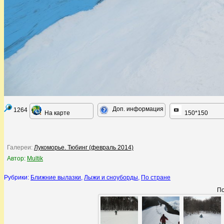
Доп. информация
1264
На карте
150*150
Галереи:
Лукоморье. Тюбинг (февраль 2014)
Автор:
Multik
Рубрики:
Ближние вылазки
,
Лыжи и сноуборды
,
По стране
По