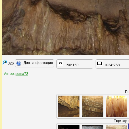
Доп. информация
326
150*150
1024*768
Автор:
sema72
По
Еще карт