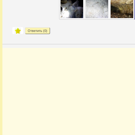
Ответить (
0
)