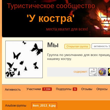
Туристическое сообщество
Акт
'У костра'
Аль
Мес
места хватит для всех!
Фор
Мы
активность
1
Открытая группа
Группа по умолчанию для всех прише
нашему костру.
содержит:
Участники
Подгруппы
Отзывы
Опросы
7,334
9
Активность
Альбом группы
iken_2013_6.jpg