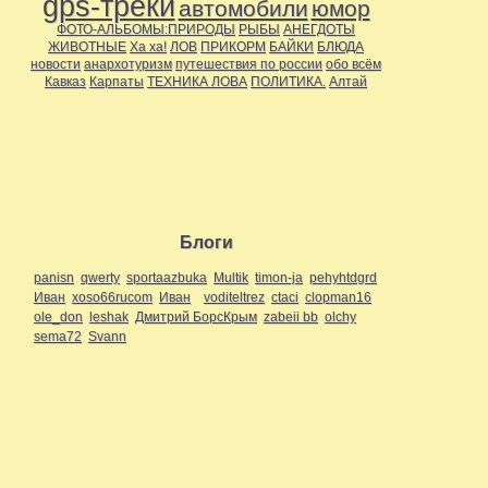
gps-треки
автомобили
юмор
ФОТО-АЛЬБОМЫ:ПРИРОДЫ
РЫБЫ
АНЕГДОТЫ
ЖИВОТНЫЕ
Ха ха!
ЛОВ
ПРИКОРМ
БАЙКИ
БЛЮДА
новости
анархотуризм
путешествия по россии
обо всём
Кавказ
Карпаты
ТЕХНИКА ЛОВА
ПОЛИТИКА.
Алтай
Блоги
panisn
qwerty
sportaazbuka
Multik
timon-ja
pehyhtdgrd
Иван
xoso66rucom
Иван
voditeltrez
ctaci
clopman16
ole_don
leshak
Дмитрий БорсКрым
zabeii bb
olchy
sema72
Svann