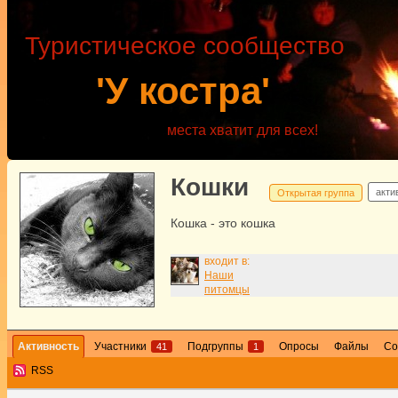
Туристическое сообщество
'У костра'
места хватит для всех!
Кошки
акти
Открытая группа
Кошка - это кошка
входит в:
Наши
питомцы
Активность
Участники
Подгруппы
Опросы
Файлы
Со
41
1
RSS