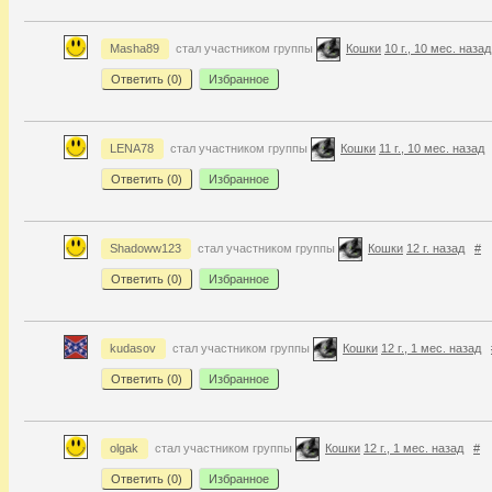
Masha89
стал участником группы
Кошки
10 г., 10 мес. назад
Ответить (
0
)
Избранное
LENA78
стал участником группы
Кошки
11 г., 10 мес. назад
Ответить (
0
)
Избранное
Shadoww123
стал участником группы
Кошки
12 г. назад
#
Ответить (
0
)
Избранное
kudasov
стал участником группы
Кошки
12 г., 1 мес. назад
Ответить (
0
)
Избранное
olgak
стал участником группы
Кошки
12 г., 1 мес. назад
#
Ответить (
0
)
Избранное