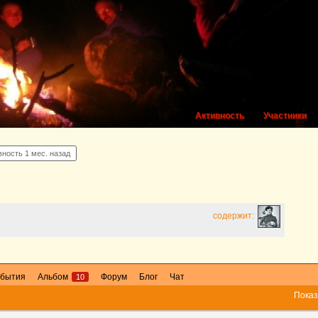
Активность
Участники
вность
1 мес. назад
содержит:
бытия
Альбом
Форум
Блог
Чат
10
Показ