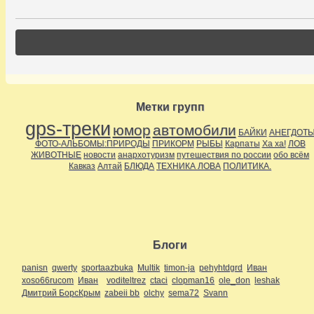
Метки групп
gps-треки
юмор
автомобили
БАЙКИ
АНЕГДОТ
ФОТО-АЛЬБОМЫ:ПРИРОДЫ
ПРИКОРМ
РЫБЫ
Карпаты
Ха ха!
ЛОВ
ЖИВОТНЫЕ
новости
анархотуризм
путешествия по россии
обо всём
Кавказ
Алтай
БЛЮДА
ТЕХНИКА ЛОВА
ПОЛИТИКА.
Блоги
panisn
qwerty
sportaazbuka
Multik
timon-ja
pehyhtdgrd
Иван
xoso66rucom
Иван
voditeltrez
ctaci
clopman16
ole_don
leshak
Дмитрий БорсКрым
zabeii bb
olchy
sema72
Svann