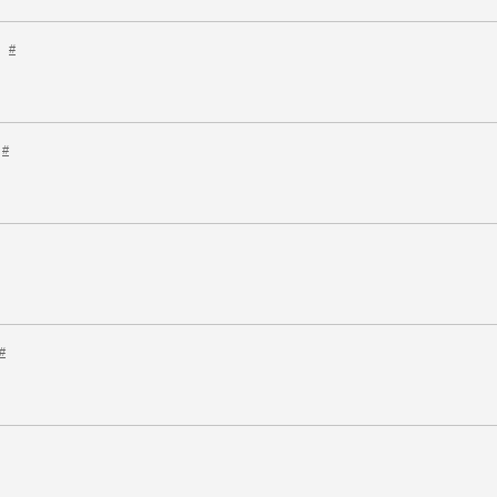
#
#
#