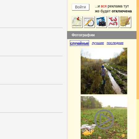
...и
вся
реклама тут
же будет
отключена
Фотографии
лучшие
последние
случайные