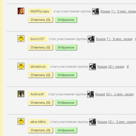
MaRRyLapa
стал участником группы
Кошки
7 г., 5 мес. наза
Ответить (
0
)
Избранное
duzer197
стал участником группы
Кошки
7 г., 6 мес. назад
Ответить (
0
)
Избранное
almadovar
стал участником группы
Кошки
10 г. назад
#
Ответить (
0
)
Избранное
AndreyM
стал участником группы
Кошки
10 г., 1 мес. назад
Ответить (
0
)
Избранное
alina-blithe
стал участником группы
Кошки
10 г., 3 мес. назад
Ответить (
0
)
Избранное