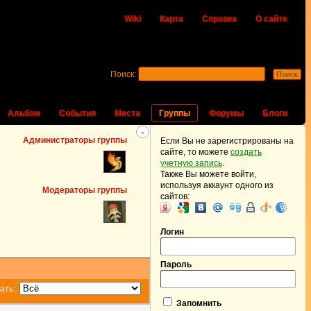
Wiki
Карта
Справка
О сайте
Поиск:
Альбом
События
Места
Группы
Форумы
Блоги
-
Администраторы группы
Если Вы не зарегистрированы на
сайте, то можете
создать
учетную запись
.
Также Вы можете войти,
используя аккаунт одного из
Модераторы группы
сайтов:
Логин
Пароль
ать:
.
Запомнить