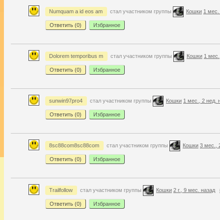
Numquam a id eos am
стал участником группы
Кошки
1 мес.
Ответить (
0
)
Избранное
Dolorem temporibus m
стал участником группы
Кошки
1 мес.
Ответить (
0
)
Избранное
sunwin97pro4
стал участником группы
Кошки
1 мес., 2 нед. 
Ответить (
0
)
Избранное
8sc88com8sc88com
стал участником группы
Кошки
3 мес., 
Ответить (
0
)
Избранное
Trailfollow
стал участником группы
Кошки
2 г., 9 мес. назад
Ответить (
0
)
Избранное