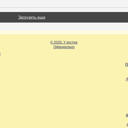
Загрузить еще
© 2026. У костра
Официально
Ы
о
А