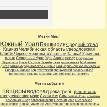
Метки Мест
Южный Урал
Башкирия
Средний Урал
Кавказ
Челябинская область
Свердловская
бласть
Черное море
плато Лагонаки
Таганай
Уфимское
плато
Северный Урал
Уфа
Анапа
Инзер
Приуралье
Зюраткуль
Крым
Сибирь
Оренбуржье
дикие пляжи
М.Иремель
дыгея
Алтай
Мурадымовское ущелье
Сим
Черноморское побережье
Северный Кавказ
бор
бузулукский
оренбургской
области
Вижай
Вологодская область
Татарстан
Донской край
хр. Иремель
Метки событий
пещеры
водопад
река
грибы
фестиваль
автопутешествие
море
Сухая Атя
Сим
Лемеза
Атыш
ильменка
альпинизм
Инзер
авторская песня
Плутония
Аша
Киселевская
анархотуризм
горный туризм
4х4
Автопутешествие
wealth
health
health &