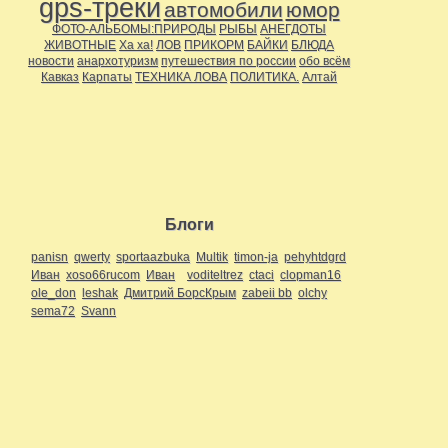
gps-треки
автомобили
юмор
ФОТО-АЛЬБОМЫ:ПРИРОДЫ
РЫБЫ
АНЕГДОТЫ
ЖИВОТНЫЕ
Ха ха!
ЛОВ
ПРИКОРМ
БАЙКИ
БЛЮДА
новости
анархотуризм
путешествия по россии
обо всём
Кавказ
Карпаты
ТЕХНИКА ЛОВА
ПОЛИТИКА.
Алтай
Блоги
panisn
qwerty
sportaazbuka
Multik
timon-ja
pehyhtdgrd
Иван
xoso66rucom
Иван
voditeltrez
ctaci
clopman16
ole_don
leshak
Дмитрий БорсКрым
zabeii bb
olchy
sema72
Svann