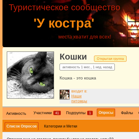
Туристическое сообщество
Акт
'У костра'
Аль
Мес
места хватит для всех!
Фор
Кошки
Открытая группа
активность
1 мес., 1 нед. назад
Кошка - это кошка
входит в:
Наши
питомцы
Опросы
Участники
Подгруппы
Файлы
41
1
Активность
Список Опросов
Категории и Метки