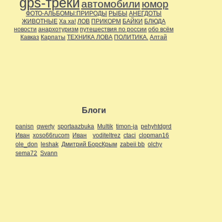
gps-треки
автомобили
юмор
ФОТО-АЛЬБОМЫ:ПРИРОДЫ
РЫБЫ
АНЕГДОТЫ
ЖИВОТНЫЕ
Ха ха!
ЛОВ
ПРИКОРМ
БАЙКИ
БЛЮДА
новости
анархотуризм
путешествия по россии
обо всём
Кавказ
Карпаты
ТЕХНИКА ЛОВА
ПОЛИТИКА.
Алтай
Блоги
panisn
qwerty
sportaazbuka
Multik
timon-ja
pehyhtdgrd
Иван
xoso66rucom
Иван
voditeltrez
ctaci
clopman16
ole_don
leshak
Дмитрий БорсКрым
zabeii bb
olchy
sema72
Svann