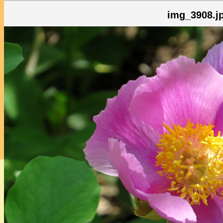
img_3908.j