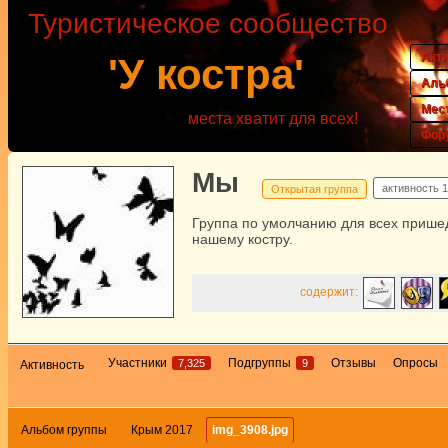
Туристическое сообщество
Акт
'У костра'
Аль
Мес
места хватит для всех!
Фор
Мы
активность
1
Открытая группа
Группа по умолчанию для всех прише
нашему костру.
содержит:
Участники
Подгруппы
Отзывы
Опросы
7,325
9
Активность
Альбом группы
Крым 2017
img_3908.jpg