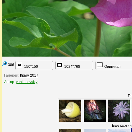
306
150*150
1024*768
Оригинал
Галереи:
Крым 2017
Автор:
yankucevskiy
По
Еще картинк