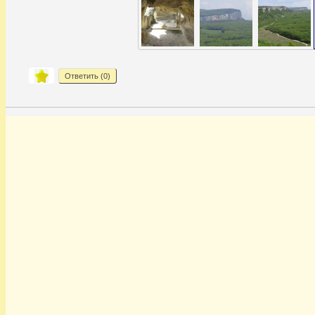
Ответить (
0
)