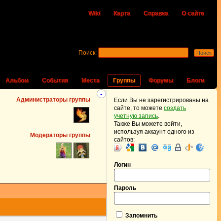
Wiki
Карта
Справка
О сайте
Поиск:
Альбом
События
Места
Группы
Форумы
Блоги
-
Администраторы группы
Если Вы не зарегистрированы на
сайте, то можете
создать
учетную запись
.
Также Вы можете войти,
используя аккаунт одного из
Модераторы группы
сайтов:
Логин
Пароль
Запомнить