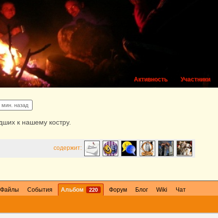
Активность
Участники
 мин. назад
ших к нашему костру.
содержит:
Файлы
События
Альбом
Форум
Блог
Wiki
Чат
220