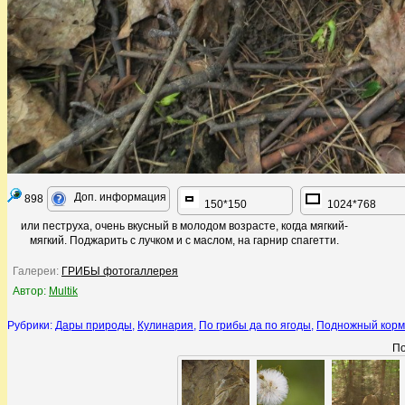
Доп. информация
898
150*150
1024*768
или пеструха, очень вкусный в молодом возрасте, когда мягкий-
мягкий. Поджарить с лучком и с маслом, на гарнир спагетти.
Галереи:
ГРИБЫ фотогаллерея
Автор:
Multik
Рубрики:
Дары природы
,
Кулинария
,
По грибы да по ягоды
,
Подножный корм
По