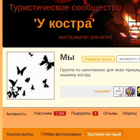
Туристическое сообщество
Акт
'У костра'
Аль
Мес
места хватит для всех!
Фор
Мы
активность
1
Открытая группа
Группа по умолчанию для всех прише
нашему костру.
содержит:
Участники
Подгруппы
Отзывы
Опросы
7,334
9
Активность
Альбом группы
ГРИБЫ фотогаллерея
Трутовик пестрый