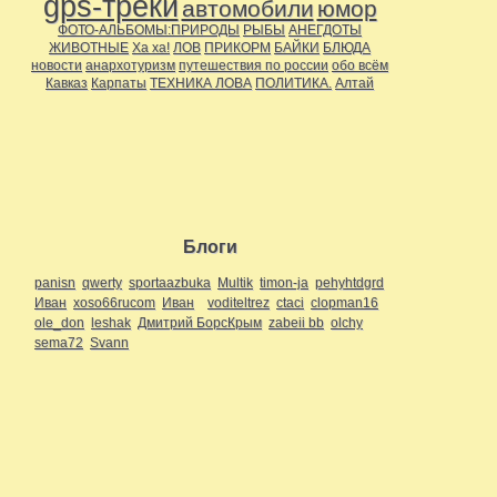
gps-треки
автомобили
юмор
ФОТО-АЛЬБОМЫ:ПРИРОДЫ
РЫБЫ
АНЕГДОТЫ
ЖИВОТНЫЕ
Ха ха!
ЛОВ
ПРИКОРМ
БАЙКИ
БЛЮДА
новости
анархотуризм
путешествия по россии
обо всём
Кавказ
Карпаты
ТЕХНИКА ЛОВА
ПОЛИТИКА.
Алтай
Блоги
panisn
qwerty
sportaazbuka
Multik
timon-ja
pehyhtdgrd
Иван
xoso66rucom
Иван
voditeltrez
ctaci
clopman16
ole_don
leshak
Дмитрий БорсКрым
zabeii bb
olchy
sema72
Svann