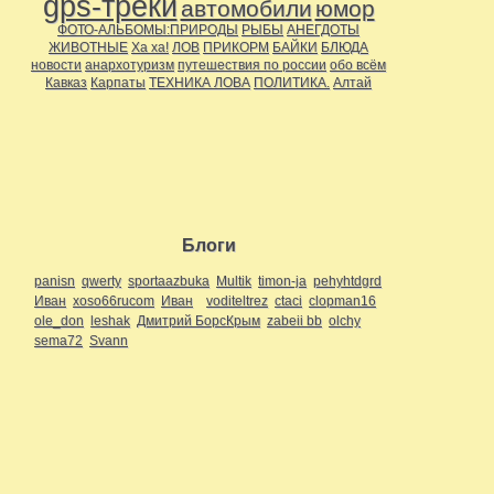
gps-треки
автомобили
юмор
ФОТО-АЛЬБОМЫ:ПРИРОДЫ
РЫБЫ
АНЕГДОТЫ
ЖИВОТНЫЕ
Ха ха!
ЛОВ
ПРИКОРМ
БАЙКИ
БЛЮДА
новости
анархотуризм
путешествия по россии
обо всём
Кавказ
Карпаты
ТЕХНИКА ЛОВА
ПОЛИТИКА.
Алтай
Блоги
panisn
qwerty
sportaazbuka
Multik
timon-ja
pehyhtdgrd
Иван
xoso66rucom
Иван
voditeltrez
ctaci
clopman16
ole_don
leshak
Дмитрий БорсКрым
zabeii bb
olchy
sema72
Svann