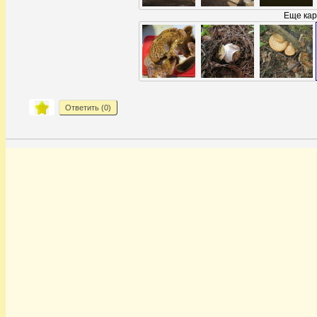
Еще кар
Ответить (
0
)