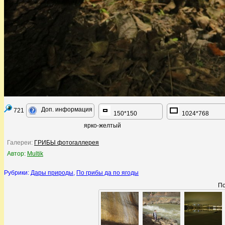
Доп. информация
721
150*150
1024*768
ярко-желтый
Галереи:
ГРИБЫ фотогаллерея
Автор:
Multik
Рубрики:
Дары природы
,
По грибы да по ягоды
По