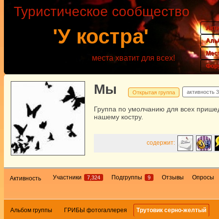
Туристическое сообщество
Акт
'У костра'
Аль
Мес
места хватит для всех!
Фор
Мы
активность
3
Открытая группа
Группа по умолчанию для всех прише
нашему костру.
содержит:
Участники
Подгруппы
Отзывы
Опросы
7,324
9
Активность
Альбом группы
ГРИБЫ фотогаллерея
Трутовик серно-желтый