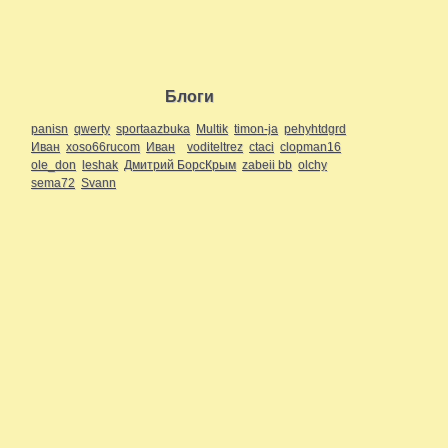
Блоги
panisn
qwerty
sportaazbuka
Multik
timon-ja
pehyhtdgrd
Иван
xoso66rucom
Иван
voditeltrez
ctaci
clopman16
ole_don
leshak
Дмитрий БорсКрым
zabeii bb
olchy
sema72
Svann