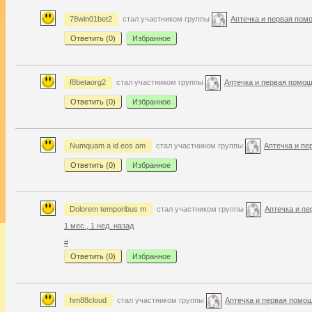
78win01bet2
стал участником группы
Аптечка и первая пом
Ответить (
0
)
Избранное
f8betaorg2
стал участником группы
Аптечка и первая помо
Ответить (
0
)
Избранное
Numquam a id eos am
стал участником группы
Аптечка и п
Ответить (
0
)
Избранное
Dolorem temporibus m
стал участником группы
Аптечка и п
1 мес., 1 нед. назад
#
Ответить (
0
)
Избранное
hm88cloud
стал участником группы
Аптечка и первая помо