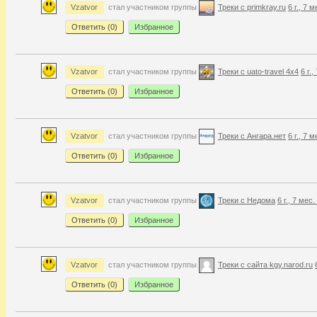
Vzatvor
стал участником группы
Треки с primkray.ru
6 г., 7 
Ответить (
0
)
Избранное
Vzatvor
стал участником группы
Треки с uato-travel 4x4
6 г.
Ответить (
0
)
Избранное
Vzatvor
стал участником группы
Треки с Ангара.нет
6 г., 7 
Ответить (
0
)
Избранное
Vzatvor
стал участником группы
Треки с Недома
6 г., 7 мес
Ответить (
0
)
Избранное
Vzatvor
стал участником группы
Треки с сайта kgy.narod.ru
Ответить (
0
)
Избранное