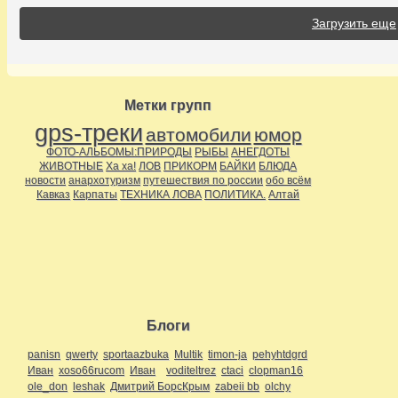
Загрузить еще
Метки групп
gps-треки
автомобили
юмор
ФОТО-АЛЬБОМЫ:ПРИРОДЫ
РЫБЫ
АНЕГДОТЫ
ЖИВОТНЫЕ
Ха ха!
ЛОВ
ПРИКОРМ
БАЙКИ
БЛЮДА
новости
анархотуризм
путешествия по россии
обо всём
Кавказ
Карпаты
ТЕХНИКА ЛОВА
ПОЛИТИКА.
Алтай
Блоги
panisn
qwerty
sportaazbuka
Multik
timon-ja
pehyhtdgrd
Иван
xoso66rucom
Иван
voditeltrez
ctaci
clopman16
ole_don
leshak
Дмитрий БорсКрым
zabeii bb
olchy