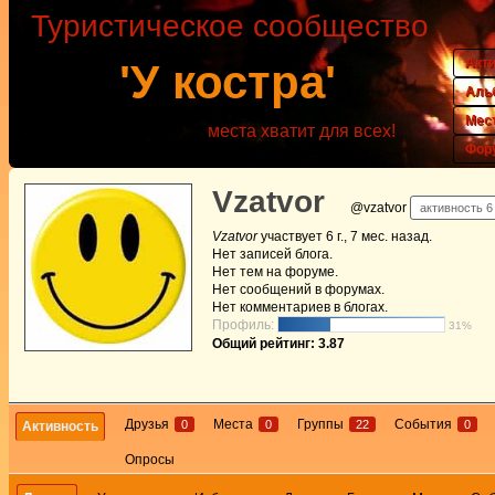
Туристическое сообщество
Акт
'У костра'
Аль
Мес
места хватит для всех!
Фор
Vzatvor
@vzatvor
активность 6 
Vzatvor
участвует
6 г., 7 мес. назад
.
Нет
записей блога.
Нет
тем на форуме.
Нет
сообщений в форумах.
Нет
комментариев в блогах.
Профиль:
31%
Общий рейтинг: 3.87
Друзья
Места
Группы
События
0
0
22
0
Активность
Опросы