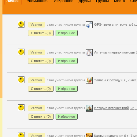
Личное
Упоминания
Избранное
Друзья
Группы
Места
Со
Vzatvor
стал участником группы
GPS-треки с интернета
6 г
Ответить (
0
)
Избранное
Vzatvor
стал участником группы
Аптечка и первая помощь
Ответить (
0
)
Избранное
Vzatvor
стал участником группы
Запасы к походу
6 г., 7 ме
Ответить (
0
)
Избранное
Vzatvor
стал участником группы
История путешествий
6 г.,
Ответить (
0
)
Избранное
Vzatvor
стал участником группы
Карты и навигация
6 г., 7 