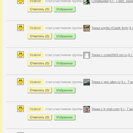
Vzatvor
стал участником группы
Сплавщики
6 г., 7 мес. наз
Ответить (
0
)
Избранное
Vzatvor
стал участником группы
Треки клуба «Скиф 4х4»
6 
Ответить (
0
)
Избранное
Vzatvor
стал участником группы
Треки с crete2003.nm.ru
6 г
Ответить (
0
)
Избранное
Vzatvor
стал участником группы
Треки с gps-altay.ru
6 г., 7 
Ответить (
0
)
Избранное
Vzatvor
стал участником группы
Треки с lr-club.com
6 г., 7 
Ответить (
0
)
Избранное