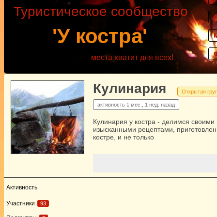
Туристическое сообщество
'У костра'
места хватит для всех!
Кулинария
Открытая гру
активность
1 мес., 1 нед. назад
Кулинария у костра - делимся своими
изысканными рецептами, приготовле
костре, и не только
Активность
Участники
93