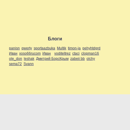
Блоги
panisn
qwerty
sportaazbuka
Multik
timon-ja
pehyhtdgrd
Иван
xoso66rucom
Иван
voditeltrez
ctaci
clopman16
ole_don
leshak
Дмитрий БорсКрым
zabeii bb
olchy
sema72
Svann