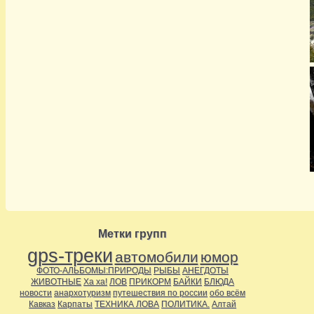
Метки групп
gps-треки
автомобили
юмор
ФОТО-АЛЬБОМЫ:ПРИРОДЫ
РЫБЫ
АНЕГДОТЫ
ЖИВОТНЫЕ
Ха ха!
ЛОВ
ПРИКОРМ
БАЙКИ
БЛЮДА
новости
анархотуризм
путешествия по россии
обо всём
Кавказ
Карпаты
ТЕХНИКА ЛОВА
ПОЛИТИКА.
Алтай