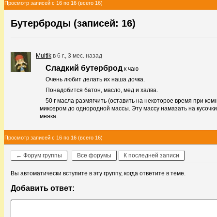
Просмотр записей с 16 по 16 (всего 16)
Бутерброды (записей: 16)
Multik
в
6 г., 3 мес. назад
Сладкий бутерброд
к чаю
Очень любит делать их наша дочка.
Понадобится батон, масло, мед и халва.
50 г масла размягчить (оставить на некоторое время при комн
миксером до однородной массы. Эту массу намазать на кусочк
мняка.
Просмотр записей с 16 по 16 (всего 16)
← Форум группы
Все форумы
К последней записи
Вы автоматически вступите в эту группу, когда ответите в теме.
Добавить ответ: