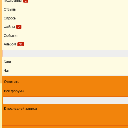
Подгруппы
2
Отзывы
Опросы
Файлы
2
События
Альбом
31
Форум
Блог
Чат
Ответить
Все форумы
Этот форум
К последней записи