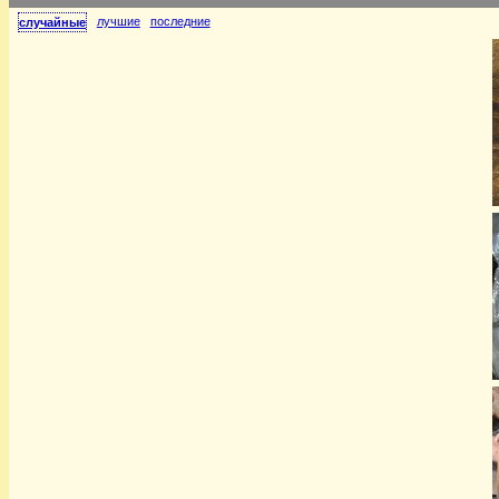
лучшие
последние
случайные