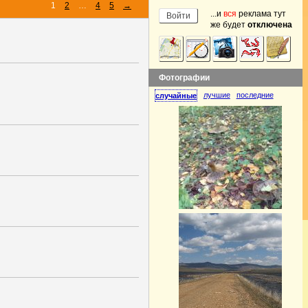
1
2
…
4
5
→
...и
вся
реклама тут
же будет
отключена
Фотографии
лучшие
последние
случайные