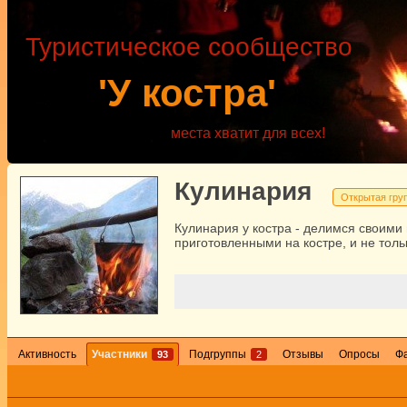
Туристическое сообщество
'У костра'
места хватит для всех!
Кулинария
Открытая гру
Кулинария у костра - делимся своими
приготовленными на костре, и не толь
Активность
Участники
Подгруппы
Отзывы
Опросы
Ф
93
2