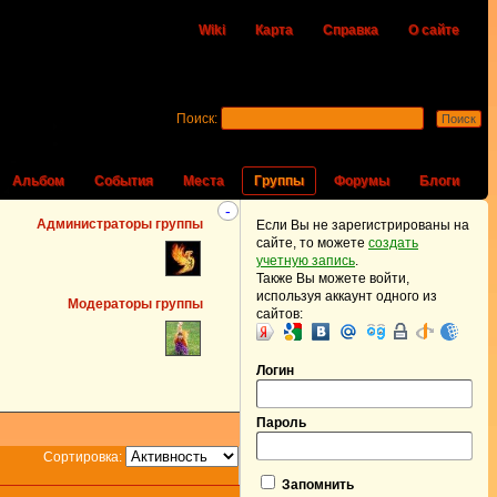
Wiki
Карта
Справка
О сайте
Поиск:
Альбом
События
Места
Группы
Форумы
Блоги
-
Администраторы группы
Если Вы не зарегистрированы на
сайте, то можете
создать
учетную запись
.
Также Вы можете войти,
используя аккаунт одного из
Модераторы группы
сайтов:
Логин
Пароль
Сортировка:
Запомнить