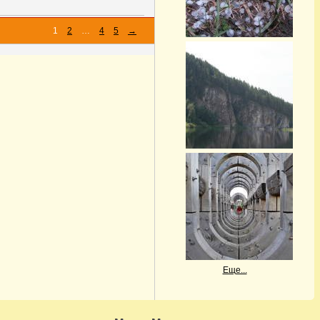
1
2
…
4
5
→
Еще...