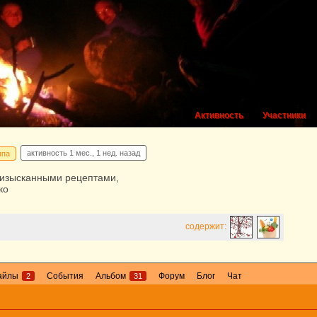
Активность
Участники
активность
1 мес., 1 нед. назад
ппа
 изысканными рецептами,
ко
содержит:
айлы
События
Альбом
Форум
Блог
Чат
2
31