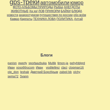
gps-треки
автомобили
юмор
ФОТО-АЛЬБОМЫ:ПРИРОДЫ
РЫБЫ
АНЕГДОТЫ
ЖИВОТНЫЕ
Ха ха!
ЛОВ
ПРИКОРМ
БАЙКИ
БЛЮДА
новости
анархотуризм
путешествия по россии
обо всём
Кавказ
Карпаты
ТЕХНИКА ЛОВА
ПОЛИТИКА.
Алтай
Блоги
panisn
qwerty
sportaazbuka
Multik
timon-ja
pehyhtdgrd
Иван
xoso66rucom
Иван
voditeltrez
ctaci
clopman16
ole_don
leshak
Дмитрий БорсКрым
zabeii bb
olchy
sema72
Svann