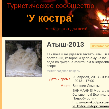
Туристическое сообщество
Акт
'У костра'
Аль
Мес
места хватит для всех!
Фор
Атыш-2013
Открытое со
Так пока и не удается застать Атыш в 
состоянии, которое и дало ему названи
вода из грифона фонтаном выстрелив
вверх.
Метки:
водопад
пещеры
20
апреля
,
2013
-
09:0
Дата и время:
,
2013
-
17:00
Место:
Верхние Лемезы
ВНИМАНИЕ! Моста в в
больше нет! Все пла
Подробности -
http://www.ykoctpa.ru/e
2013/forum/topic/smena