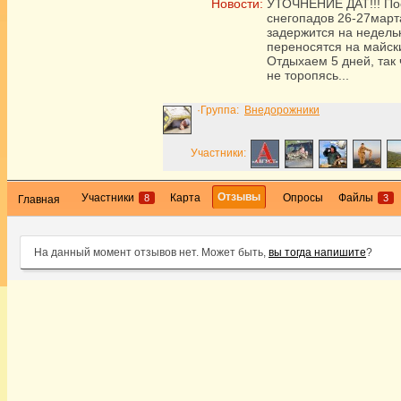
Новости:
УТОЧНЕНИЕ ДАТ!!! По
снегопадов 26-27март
задержится на недельк
переносятся на майск
Отдыхаем 5 дней, так 
не торопясь...
·Группа:
Внедорожники
Участники:
Отзывы
Участники
Карта
Опросы
Файлы
8
3
Главная
На данный момент отзывов нет. Может быть,
вы тогда напишите
?