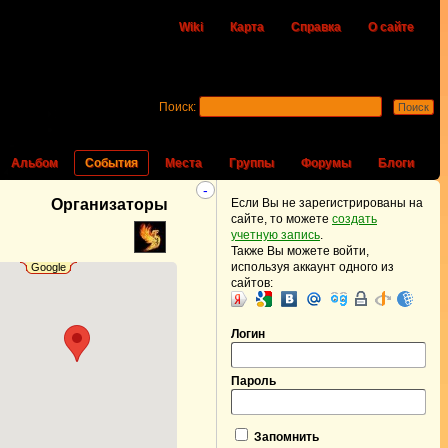
Wiki
Карта
Справка
О сайте
Поиск:
Альбом
События
Места
Группы
Форумы
Блоги
-
Организаторы
Если Вы не зарегистрированы на
сайте, то можете
создать
учетную запись
.
Также Вы можете войти,
используя аккаунт одного из
Google
сайтов:
Логин
Пароль
Запомнить