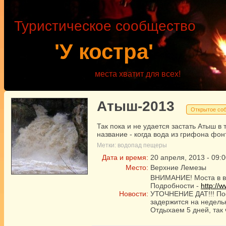
Туристическое сообщество
'У костра'
места хватит для всех!
Атыш-2013
Открытое со
Так пока и не удается застать Атыш в 
название - когда вода из грифона фо
Метки:
водопад
пещеры
Дата и время:
20
апреля
,
2013
-
09:0
Место:
Верхние Лемезы
ВНИМАНИЕ! Моста в в
Подробности -
http://
Новости:
УТОЧНЕНИЕ ДАТ!!! По
задержится на недельк
Отдыхаем 5 дней, так 