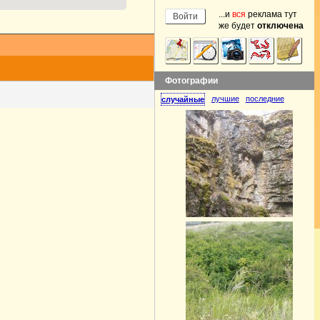
...и
вся
реклама тут
же будет
отключена
Фотографии
лучшие
последние
случайные