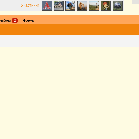
Участники:
льбом
Форум
2