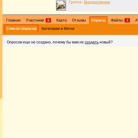
·Группа:
Внедорожники
Главная
Участники
Карта
Отзывы
Опросы
Файлы
А
8
3
Список Опросов
Категории и Метки
Опросов еще не создано, почему бы вам не
создать
новый?