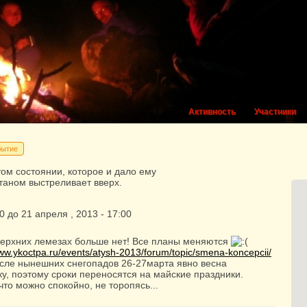
Активность
Участники
бытие
том состоянии, которое и дало ему
нтаном выстреливает вверх.
0
до
21
апреля
,
2013
-
17:00
ерхних лемезах больше нет! Все планы меняются
www.ykoctpa.ru/events/atysh-2013/forum/topic/smena-koncepcii/
сле нынешних снегопадов 26-27марта явно весна
у, поэтому сроки переносятся на майские праздники.
что можно спокойно, не торопясь...