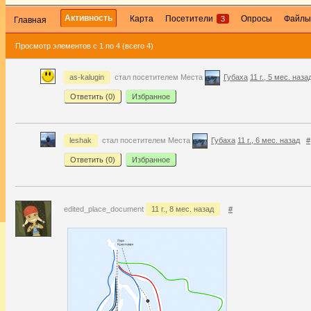
Активность
Карта
Посетители
Опросы
Файл
3
Главная
Просмотр элементов с 1 по 4 (всего 4)
as-kalugin
стал посетителем Места
Губаха
11 г., 5 мес. наза
Ответить (
0
)
Избранное
leshak
стал посетителем Места
Губаха
11 г., 6 мес. назад
#
Ответить (
0
)
Избранное
edited_place_document
11 г., 8 мес. назад
#