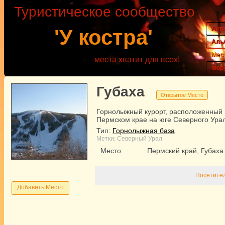
Туристическое сообщество
Акт
'У костра'
Аль
Мес
места хватит для всех!
Фор
Губаха
Открытое Место
Горнолыжный курорт, расположенный 
Пермском крае на юге Северного Ура
Тип:
Горнолыжная база
Метки:
Северный Урал
Место:
Пермский край, Губаха
Посетител
Добавить Место