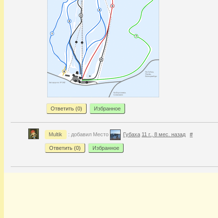
Ответить (
0
)
Избранное
Multik
: добавил Место
Губаха
11 г., 8 мес. назад
#
Ответить (
0
)
Избранное