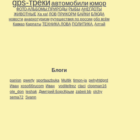
gps-треки
автомобили
юмор
ФОТО-АЛЬБОМЫ:ПРИРОДЫ
РЫБЫ
АНЕГДОТЫ
ЖИВОТНЫЕ
Ха ха!
ЛОВ
ПРИКОРМ
БАЙКИ
БЛЮДА
новости
анархотуризм
путешествия по россии
обо всём
Кавказ
Карпаты
ТЕХНИКА ЛОВА
ПОЛИТИКА.
Алтай
Блоги
panisn
qwerty
sportaazbuka
Multik
timon-ja
pehyhtdgrd
Иван
xoso66rucom
Иван
voditeltrez
ctaci
clopman16
ole_don
leshak
Дмитрий БорсКрым
zabeii bb
olchy
sema72
Svann