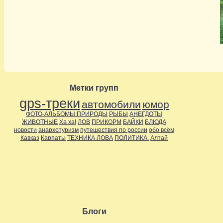
Метки групп
gps-треки
автомобили
юмор
ФОТО-АЛЬБОМЫ:ПРИРОДЫ
РЫБЫ
АНЕГДОТЫ
ЖИВОТНЫЕ
Ха ха!
ЛОВ
ПРИКОРМ
БАЙКИ
БЛЮДА
новости
анархотуризм
путешествия по россии
обо всём
Кавказ
Карпаты
ТЕХНИКА ЛОВА
ПОЛИТИКА.
Алтай
Блоги