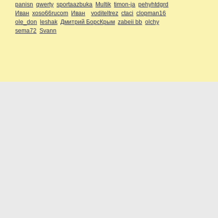
panisn
qwerty
sportaazbuka
Multik
timon-ja
pehyhtdgrd
Иван
xoso66rucom
Иван
voditeltrez
ctaci
clopman16
ole_don
leshak
Дмитрий БорсКрым
zabeii bb
olchy
sema72
Svann