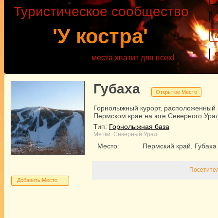
Туристическое сообщество
'У костра'
места хватит для всех!
Губаха
Открытое Место
Горнолыжный курорт, расположенный 
Пермском крае на юге Северного Ура
Тип:
Горнолыжная база
Метки:
Северный Урал
Место:
Пермский край, Губаха
Посетител
Добавить Место