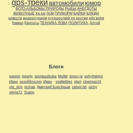
gps-треки
автомобили
юмор
ФОТО-АЛЬБОМЫ:ПРИРОДЫ
РЫБЫ
АНЕГДОТЫ
ЖИВОТНЫЕ
Ха ха!
ЛОВ
ПРИКОРМ
БАЙКИ
БЛЮДА
новости
анархотуризм
путешествия по россии
обо всём
Кавказ
Карпаты
ТЕХНИКА ЛОВА
ПОЛИТИКА.
Алтай
Блоги
panisn
qwerty
sportaazbuka
Multik
timon-ja
pehyhtdgrd
Иван
xoso66rucom
Иван
voditeltrez
ctaci
clopman16
ole_don
leshak
Дмитрий БорсКрым
zabeii bb
olchy
sema72
Svann