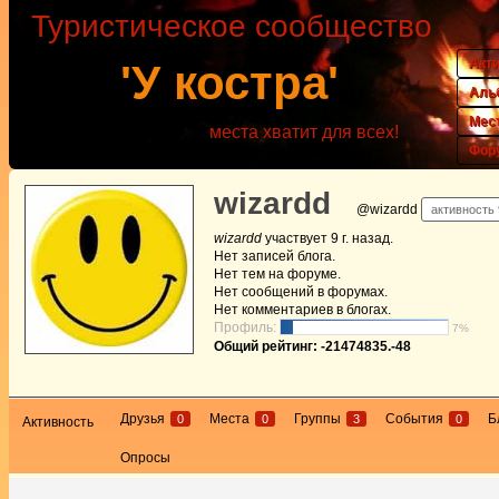
Туристическое сообщество
Акт
'У костра'
Аль
Мес
места хватит для всех!
Фор
wizardd
@wizardd
активность 
wizardd
участвует
9 г. назад
.
Нет
записей блога.
Нет
тем на форуме.
Нет
сообщений в форумах.
Нет
комментариев в блогах.
Профиль:
7%
Общий рейтинг: -21474835.-48
Друзья
Места
Группы
События
Б
0
0
3
0
Активность
Опросы