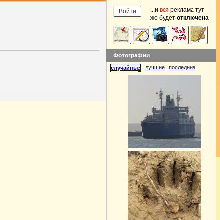
...и
вся
реклама тут
же будет
отключена
Фотографии
лучшие
последние
случайные