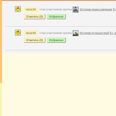
wizardd
стал участником группы
Истории происхождения
9 
Ответить (
0
)
Избранное
wizardd
стал участником группы
История путешествий
9 г. 
Ответить (
0
)
Избранное