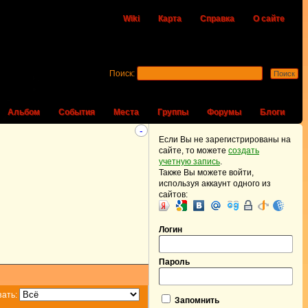
Wiki
Карта
Справка
О сайте
Поиск:
Альбом
События
Места
Группы
Форумы
Блоги
-
Если Вы не зарегистрированы на
сайте, то можете
создать
учетную запись
.
Также Вы можете войти,
используя аккаунт одного из
сайтов:
Логин
Пароль
зать:
Запомнить