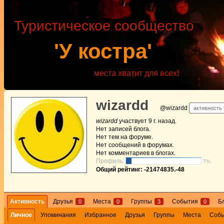
Туристическое сообщество
'У костра'
места хватит для всех!
wizardd
@wizardd
активность 
wizardd
участвует
9 г. назад
.
Нет
записей блога.
Нет
тем на форуме.
Нет
сообщений в форумах.
Нет
комментариев в блогах.
Профиль:
7%
Общий рейтинг: -21474835.-48
Активность
Друзья
Места
Группы
События
Б
0
0
3
0
Личное
Упоминания
Избранное
Друзья
Группы
Места
Соб