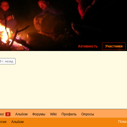
Активность
Участники
9 г. назад
лог
Альбом
Форумы
Wiki
Профиль
Опросы
0
Пока
ытия
Альбом