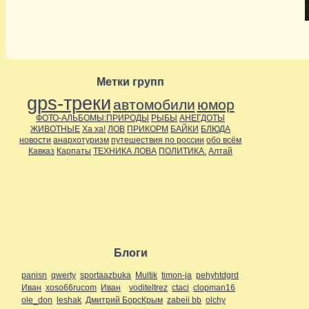
Метки групп
gps-треки
автомобили
юмор
ФОТО-АЛЬБОМЫ:ПРИРОДЫ
РЫБЫ
АНЕГДОТЫ
ЖИВОТНЫЕ
Ха ха!
ЛОВ
ПРИКОРМ
БАЙКИ
БЛЮДА
новости
анархотуризм
путешествия по россии
обо всём
Кавказ
Карпаты
ТЕХНИКА ЛОВА
ПОЛИТИКА.
Алтай
Блоги
panisn
qwerty
sportaazbuka
Multik
timon-ja
pehyhtdgrd
Иван
xoso66rucom
Иван
voditeltrez
ctaci
clopman16
ole_don
leshak
Дмитрий БорсКрым
zabeii bb
olchy