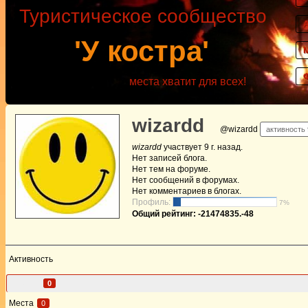
Туристическое сообщество
'У костра'
места хватит для всех!
wizardd
@wizardd
активность 
wizardd
участвует
9 г. назад
.
Нет
записей блога.
Нет
тем на форуме.
Нет
сообщений в форумах.
Нет
комментариев в блогах.
Профиль:
7%
Общий рейтинг: -21474835.-48
Активность
Друзья
0
Места
0