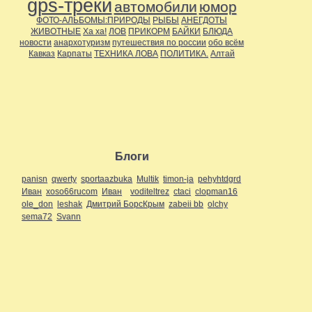
gps-треки
автомобили
юмор
ФОТО-АЛЬБОМЫ:ПРИРОДЫ
РЫБЫ
АНЕГДОТЫ
ЖИВОТНЫЕ
Ха ха!
ЛОВ
ПРИКОРМ
БАЙКИ
БЛЮДА
новости
анархотуризм
путешествия по россии
обо всём
Кавказ
Карпаты
ТЕХНИКА ЛОВА
ПОЛИТИКА.
Алтай
Блоги
panisn
qwerty
sportaazbuka
Multik
timon-ja
pehyhtdgrd
Иван
xoso66rucom
Иван
voditeltrez
ctaci
clopman16
ole_don
leshak
Дмитрий БорсКрым
zabeii bb
olchy
sema72
Svann