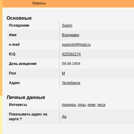
Опросы
Основные
Псевдоним
Svann
Имя
Владимир
e-mail
svann44@mail.ru
ICQ
425592274
День рождения
09.08.1954
Пол
М
Адрес
Челябинск
Личные данные
Интересы
пещеры
,
горы
,
реки
,
леса
Показывать адрес на
Да
карте ?