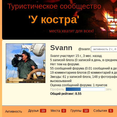
Туристическое сообщество
Акт
'У костра'
Аль
Мес
места хватит для всех!
Фор
Svann
@svann
активность 2 г., 4
Svann
участвует
15 г., 3 мес. назад
.
5
записей блога (0 записей в день, в средне
Нет
тем на форуме.
55
сообщений форума (0.01 сообщений в ден
19
комментариев блогов (0 комментарий в де
Звезды: 61 у записей блога, 148 у фотографи
высказываний
Оценка сообщений форума:
1 пунктов
Профиль:
38%
Общий рейтинг: 8.55
Друзья
Места
Группы
События
19
0
10
5
Активность