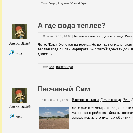
Теги:
Озеро
,
Родники
,
Южный Урал
А где вода теплее?
18 июля 2011, 14:02 |
Ближние вылазки
,
Дети в походе
,
Реки
Автор:
Multik
Лето. Жара. Хочется на речку... Но вот детка маленькая 
теплая вода? План маршрута был такой: доехать до Си
1423
далее →
Теги:
Река
,
Южный Урал
Песчаный Сим
7 июля 2011, 12:03 |
Ближние вылазки
,
Дети в походе
,
Реки
Автор:
Multik
Лето уже в самом разгаре, и на эти
маленького ребенка - бегать ножкам
1088
вырвались из его душных объятий
Ч