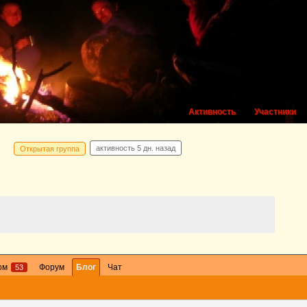
Активность
Участники
активность
5 дн. назад
Открытая группа
ом
Форум
Блог
Чат
53