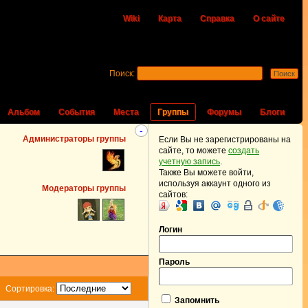
Wiki
Карта
Справка
О сайте
Поиск:
Альбом
События
Места
Группы
Форумы
Блоги
-
Администраторы группы
Если Вы не зарегистрированы на
сайте, то можете
создать
учетную запись
.
Также Вы можете войти,
используя аккаунт одного из
Модераторы группы
сайтов:
Логин
Пароль
Сортировка:
Запомнить