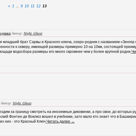
«
1
...
9
10
11
12
13
одники
Автор:
Night_Ghost
я младший брат Сарвы и Красного ключа, озеро-родник с названием «Зенгер 
енности к северу, имеющей размеры примерно 10 на 10км, состоящей преиму
лощади водосбора размеры его много скромнее чем у более крупной родни
Чи
Автор:
Night_Ghost
ездим за границу смотреть на иноземные диковинки, а про свои, до которых р
ий Фонтен де Воклюз вошел в учебники, зато мало кто знает что в Башкирии
из них - это Красный Ключ
Читать далее →