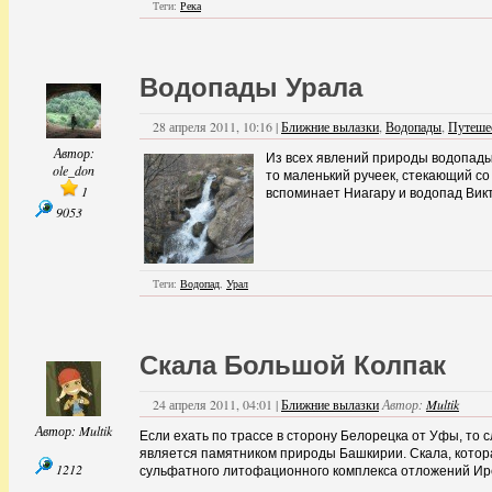
Теги:
Река
Водопады Урала
28 апреля 2011, 10:16 |
Ближние вылазки
,
Водопады
,
Путеше
Автор:
Из всех явлений природы водопады
ole_don
то маленький ручеек, стекающий с
1
вспоминает Ниагару и водопад Викт
9053
Теги:
Водопад
,
Урал
Скала Большой Колпак
24 апреля 2011, 04:01 |
Ближние вылазки
Автор:
Multik
Автор:
Multik
Если ехать по трассе в сторону Белорецка от Уфы, то 
является памятником природы Башкирии. Cкала, котора
1212
сульфатного литофационного комплекса отложений Ир