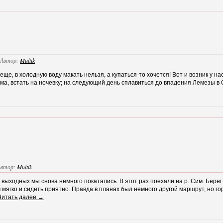
Автор:
Multik
еще, в холодную воду макать нельзя, а купаться-то хочется! Вот и возник у нас
ма, встать на ночевку; на следующий день сплавиться до впадения Лемезы в 
Автор:
Multik
х выходных мы снова немного покатались. В этот раз поехали на р. Сим. Берег
 мягко и сидеть приятно. Правда в планах был немного другой маршрут, но го
итать далее →