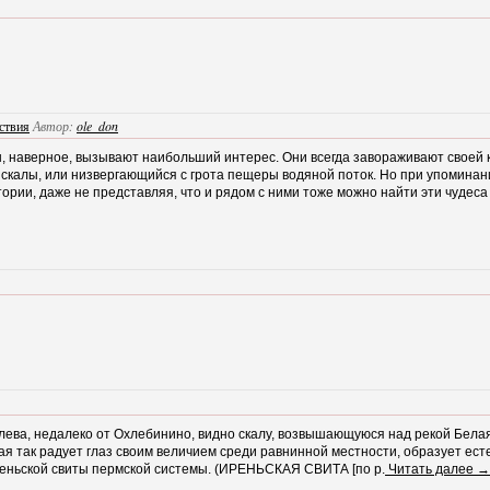
ствия
Автор:
ole_don
, наверное, вызывают наибольший интерес. Они всегда завораживают своей 
о скалы, или низвергающийся с грота пещеры водяной поток. Но при упомина
ории, даже не представляя, что и рядом с ними тоже можно найти эти чудеса
слева, недалеко от Охлебинино, видно скалу, возвышающуюся над рекой Белая
я так радует глаз своим величием среди равнинной местности, образует ест
еньской свиты пермской системы. (ИРЕНЬСКАЯ СВИТА [по р.
Читать далее →