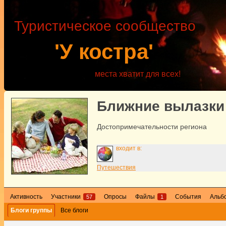
Туристическое сообщество
'У костра'
места хватит для всех!
Ближние вылазки
Достопримечательности региона
входит в:
Путешествия
Активность
Участники
Опросы
Файлы
События
Альб
57
1
Блоги группы
Все блоги