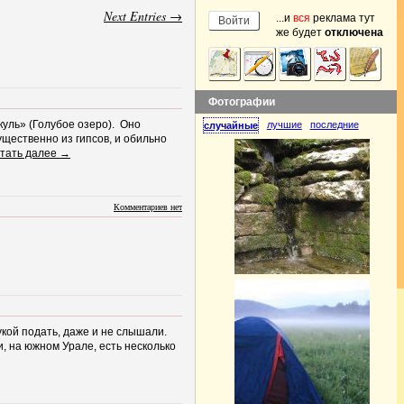
Next Entries →
...и
вся
реклама тут
же будет
отключена
Фотографии
куль» (Голубое озеро). Оно
лучшие
последние
случайные
щественно из гипсов, и обильно
тать далее →
Комментариев нет
укой подать, даже и не слышали.
, на южном Урале, есть несколько