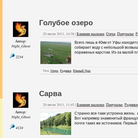
Голубое озеро
20 июля 2011, 14:38 |
Ближние вылазки
,
Озера
,
Приуралье
,
Р
Автор:
Всего лишь в 40км от Уфы находитс
Night_Ghost
собирает воду с небольшой возвыш
пораженых карстом. Из-за малой п
2234
Теги:
Озеро
,
Родники
,
Южный Урал
Сарва
20 июля 2011, 11:45 |
Ближние вылазки
,
Приуралье
,
Родники
Автор:
Странно все-таки устроена жизнь: 
Night_Ghost
Вот например знаменитый французск
почти таких же источников. Первый 
4124