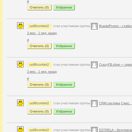
#
Ответить (
0
)
Избранное
uu88combet2
стал участником группы
BrasletPromo – стаби
2 мес., 1 нед. назад
#
Ответить (
0
)
Избранное
uu88combet2
стал участником группы
CrazyFB.shop — прио
2 мес., 1 нед. назад
#
Ответить (
0
)
Избранное
uu88combet2
стал участником группы
CRM система
2 мес.,
Ответить (
0
)
Избранное
uu88combet2
стал участником группы
ESTRELA – безупречн