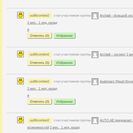
uu88combet2
стал участником группы
Archiall – большой эк
2 мес., 1 нед. назад
#
Ответить (
0
)
Избранное
uu88combet2
стал участником группы
Archiall – эксперт
2 ме
Ответить (
0
)
Избранное
uu88combet2
стал участником группы
Audemars Piguet Royal
2 мес., 1 нед. назад
#
Ответить (
0
)
Избранное
uu88combet2
стал участником группы
AUTO.AE предлагает 
возможностей
2 мес., 1 нед. назад