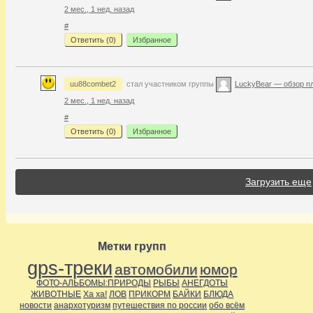
2 мес., 1 нед. назад
#
Ответить (
0
)
Избранное
uu88combet2
стал участником группы
LuckyBear — обзор 
2 мес., 1 нед. назад
#
Ответить (
0
)
Избранное
Загрузить еще
Метки групп
gps-треки
автомобили
юмор
ФОТО-АЛЬБОМЫ:ПРИРОДЫ
РЫБЫ
АНЕГДОТЫ
ЖИВОТНЫЕ
Ха ха!
ЛОВ
ПРИКОРМ
БАЙКИ
БЛЮДА
новости
анархотуризм
путешествия по россии
обо всём