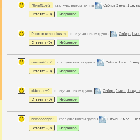
78win01bet2
стал участником группы
Сибирь
2 нед., 1 дн. н
Ответить (
0
)
Избранное
Dolorem temporibus m
стал участником группы
Сибирь
1 мес
Ответить (
0
)
Избранное
sunwin97pro4
стал участником группы
Сибирь
1 мес., 3 нед
Ответить (
0
)
Избранное
okfunshow2
стал участником группы
Сибирь
2 мес., 1 нед. 
Ответить (
0
)
Избранное
keonhacaigdn3
стал участником группы
Сибирь
3 мес., 1 не
Ответить (
0
)
Избранное