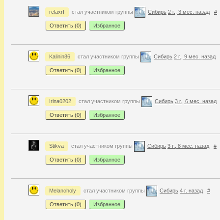
relaxrf
стал участником группы
Сибирь
2 г., 3 мес. назад
#
Ответить (
0
)
Избранное
Kalinin86
стал участником группы
Сибирь
2 г., 9 мес. назад
Ответить (
0
)
Избранное
Irina0202
стал участником группы
Сибирь
3 г., 6 мес. назад
Ответить (
0
)
Избранное
Stikva
стал участником группы
Сибирь
3 г., 8 мес. назад
#
Ответить (
0
)
Избранное
Melancholy
стал участником группы
Сибирь
4 г. назад
#
Ответить (
0
)
Избранное