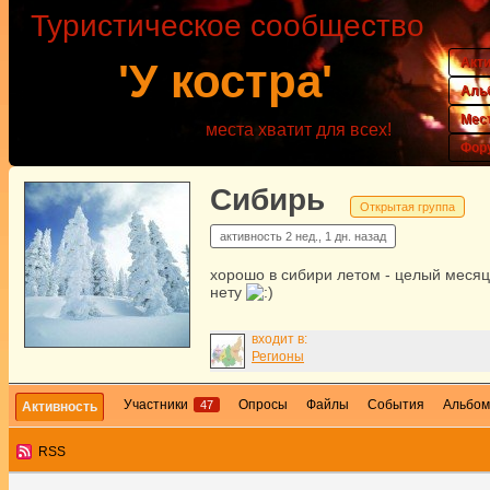
Туристическое сообщество
Акт
'У костра'
Аль
Мес
места хватит для всех!
Фор
Сибирь
Открытая группа
активность
2 нед., 1 дн. назад
хорошо в сибири летом - целый месяц
нету
входит в:
Регионы
Участники
Опросы
Файлы
События
Альбо
47
Активность
RSS