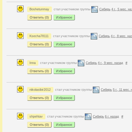
Boshetunmay
стал участником группы
Сибирь
4 г., 5 мес. н
Ответить (
0
)
Избранное
Ksecha78111
стал участником группы
Сибирь
4 г., 8 мес. на
Ответить (
0
)
Избранное
Inna
стал участником группы
Сибирь
4 г., 9 мес. назад
#
Ответить (
0
)
Избранное
nikolasibir2012
стал участником группы
Сибирь
5 г., 11 мес.
Ответить (
0
)
Избранное
shpehtav
стал участником группы
Сибирь
6 г. назад
#
Ответить (
0
)
Избранное