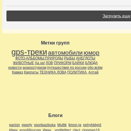
Загрузить еще
Метки групп
gps-треки
автомобили
юмор
ФОТО-АЛЬБОМЫ:ПРИРОДЫ
РЫБЫ
АНЕГДОТЫ
ЖИВОТНЫЕ
Ха ха!
ЛОВ
ПРИКОРМ
БАЙКИ
БЛЮДА
новости
анархотуризм
путешествия по россии
обо всём
Кавказ
Карпаты
ТЕХНИКА ЛОВА
ПОЛИТИКА.
Алтай
Блоги
panisn
qwerty
sportaazbuka
Multik
timon-ja
pehyhtdgrd
Иван
xoso66rucom
Иван
voditeltrez
ctaci
clopman16