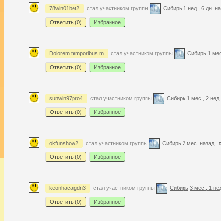
78win01bet2
стал участником группы
Сибирь
1 нед., 6 дн. н
Ответить (
0
)
Избранное
Dolorem temporibus m
стал участником группы
Сибирь
1 мес
Ответить (
0
)
Избранное
sunwin97pro4
стал участником группы
Сибирь
1 мес., 2 нед
Ответить (
0
)
Избранное
okfunshow2
стал участником группы
Сибирь
2 мес. назад
Ответить (
0
)
Избранное
keonhacaigdn3
стал участником группы
Сибирь
3 мес., 1 не
Ответить (
0
)
Избранное