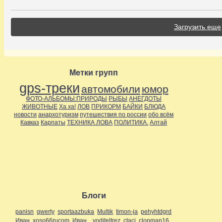
Загрузить еще
Метки групп
gps-треки
автомобили
юмор
ФОТО-АЛЬБОМЫ:ПРИРОДЫ
РЫБЫ
АНЕГДОТЫ
ЖИВОТНЫЕ
Ха ха!
ЛОВ
ПРИКОРМ
БАЙКИ
БЛЮДА
новости
анархотуризм
путешествия по россии
обо всём
Кавказ
Карпаты
ТЕХНИКА ЛОВА
ПОЛИТИКА.
Алтай
Блоги
panisn
qwerty
sportaazbuka
Multik
timon-ja
pehyhtdgrd
Иван
xoso66rucom
Иван
voditeltrez
ctaci
clopman16