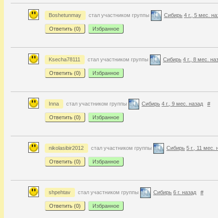
Boshetunmay
стал участником группы
Сибирь
4 г., 5 мес. н
Ответить (
0
)
Избранное
Ksecha78111
стал участником группы
Сибирь
4 г., 8 мес. на
Ответить (
0
)
Избранное
Inna
стал участником группы
Сибирь
4 г., 9 мес. назад
#
Ответить (
0
)
Избранное
nikolasibir2012
стал участником группы
Сибирь
5 г., 11 мес.
Ответить (
0
)
Избранное
shpehtav
стал участником группы
Сибирь
6 г. назад
#
Ответить (
0
)
Избранное