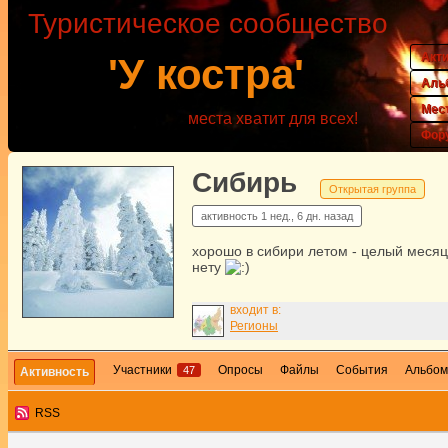
Туристическое сообщество
Акт
'У костра'
Аль
Мес
места хватит для всех!
Фор
Сибирь
Открытая группа
активность
1 нед., 6 дн. назад
хорошо в сибири летом - целый месяц
нету
входит в:
Регионы
Участники
Опросы
Файлы
События
Альбо
47
Активность
RSS