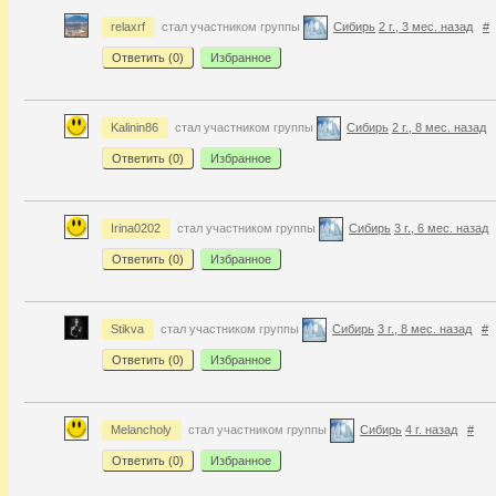
relaxrf
стал участником группы
Сибирь
2 г., 3 мес. назад
#
Ответить (
0
)
Избранное
Kalinin86
стал участником группы
Сибирь
2 г., 8 мес. назад
Ответить (
0
)
Избранное
Irina0202
стал участником группы
Сибирь
3 г., 6 мес. назад
Ответить (
0
)
Избранное
Stikva
стал участником группы
Сибирь
3 г., 8 мес. назад
#
Ответить (
0
)
Избранное
Melancholy
стал участником группы
Сибирь
4 г. назад
#
Ответить (
0
)
Избранное