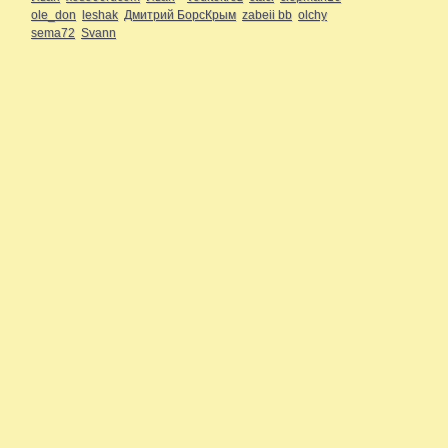
ole_don
leshak
Дмитрий БорсКрым
zabeii bb
olchy
sema72
Svann