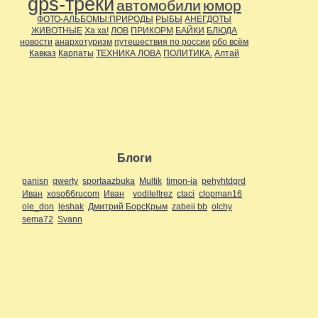
gps-треки
автомобили
юмор
ФОТО-АЛЬБОМЫ:ПРИРОДЫ
РЫБЫ
АНЕГДОТЫ
ЖИВОТНЫЕ
Ха ха!
ЛОВ
ПРИКОРМ
БАЙКИ
БЛЮДА
новости
анархотуризм
путешествия по россии
обо всём
Кавказ
Карпаты
ТЕХНИКА ЛОВА
ПОЛИТИКА.
Алтай
Блоги
panisn
qwerty
sportaazbuka
Multik
timon-ja
pehyhtdgrd
Иван
xoso66rucom
Иван
voditeltrez
ctaci
clopman16
ole_don
leshak
Дмитрий БорсКрым
zabeii bb
olchy
sema72
Svann