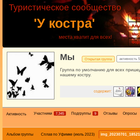
Туристическое сообщество
Акт
'У костра'
Аль
Мес
места хватит для всех!
Фор
Мы
активность
5
Открытая группа
Группа по умолчанию для всех прише
нашему костру.
содержит:
Участники
Подгруппы
Отзывы
Опросы
7,345
9
Активность
Альбом группы
Сплав по Уфимке (июль 2023)
img_20230701_1852