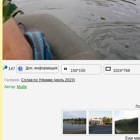
Доп. информация
147
150*150
1024*768
Галереи:
Сплав по Уфимке (июль 2023)
Автор:
Multik
По
Еще кар