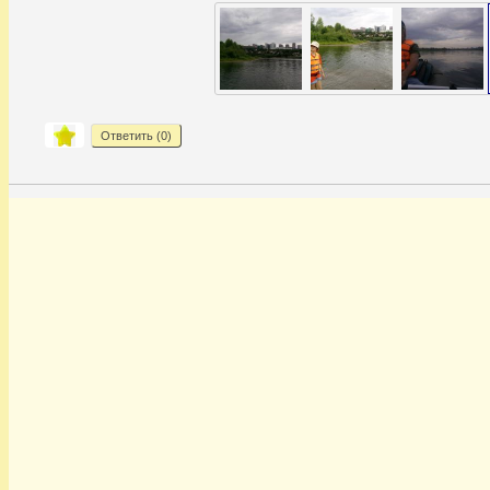
Ответить (
0
)