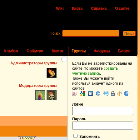
Wiki
Карта
Справка
О сайте
Поиск:
Альбом
События
Места
Группы
Форумы
Блоги
-
Администраторы группы
Если Вы не зарегистрированы на
сайте, то можете
создать
учетную запись
.
Также Вы можете войти,
используя аккаунт одного из
Модераторы группы
сайтов:
Логин
Пароль
Запомнить
Google