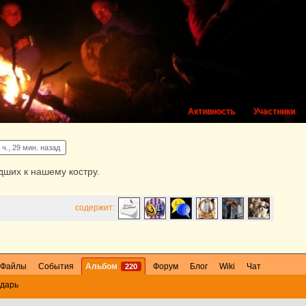
Активность
Участники
 ч., 29 мин. назад
ших к нашему костру.
содержит:
Файлы
События
Альбом
Форум
Блог
Wiki
Чат
220
дарь