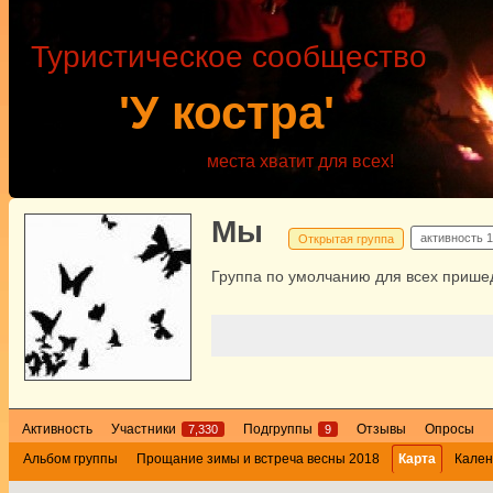
Туристическое сообщество
'У костра'
места хватит для всех!
Мы
активность
1
Открытая группа
Группа по умолчанию для всех пришед
Активность
Участники
Подгруппы
Отзывы
Опросы
7,330
9
Альбом группы
Прощание зимы и встреча весны 2018
Карта
Кален