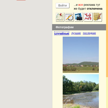
...и
вся
реклама тут
же будет
отключена
Фотографии
лучшие
последние
случайные