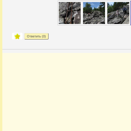
Ответить (
0
)