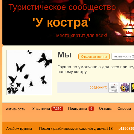
Туристическое сообщество
Акт
'У костра'
Аль
Мес
места хватит для всех!
Фор
Мы
активность
2
Открытая группа
Группа по умолчанию для всех прише
нашему костру.
содержит:
Участники
Подгруппы
Отзывы
Опросы
7,330
9
Активность
Альбом группы
Поход к разбившемуся самолёту, июль 218
p119086