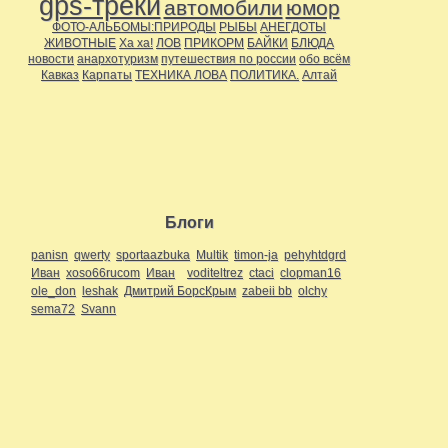
gps-треки
автомобили
юмор
ФОТО-АЛЬБОМЫ:ПРИРОДЫ
РЫБЫ
АНЕГДОТЫ
ЖИВОТНЫЕ
Ха ха!
ЛОВ
ПРИКОРМ
БАЙКИ
БЛЮДА
новости
анархотуризм
путешествия по россии
обо всём
Кавказ
Карпаты
ТЕХНИКА ЛОВА
ПОЛИТИКА.
Алтай
Блоги
panisn
qwerty
sportaazbuka
Multik
timon-ja
pehyhtdgrd
Иван
xoso66rucom
Иван
voditeltrez
ctaci
clopman16
ole_don
leshak
Дмитрий БорсКрым
zabeii bb
olchy
sema72
Svann