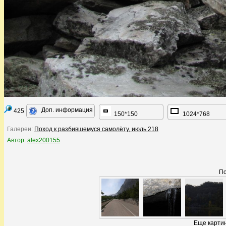
Доп. информация
425
150*150
1024*768
Галереи:
Поход к разбившемуся самолёту, июль 218
Автор:
alex200155
По
Еще картин