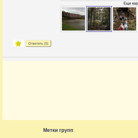
Еще кар
Ответить (
0
)
Метки групп