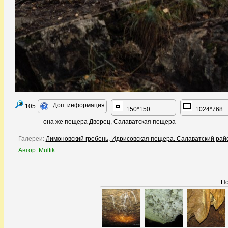
Доп. информация
105
150*150
1024*768
она же пещера Дворец, Салаватская пещера
Галереи:
Лимоновский гребень, Идрисовская пещера. Салаватский ра
Автор:
Multik
По