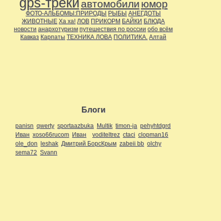
gps-треки
автомобили
юмор
ФОТО-АЛЬБОМЫ:ПРИРОДЫ
РЫБЫ
АНЕГДОТЫ
ЖИВОТНЫЕ
Ха ха!
ЛОВ
ПРИКОРМ
БАЙКИ
БЛЮДА
новости
анархотуризм
путешествия по россии
обо всём
Кавказ
Карпаты
ТЕХНИКА ЛОВА
ПОЛИТИКА.
Алтай
Блоги
panisn
qwerty
sportaazbuka
Multik
timon-ja
pehyhtdgrd
Иван
xoso66rucom
Иван
voditeltrez
ctaci
clopman16
ole_don
leshak
Дмитрий БорсКрым
zabeii bb
olchy
sema72
Svann