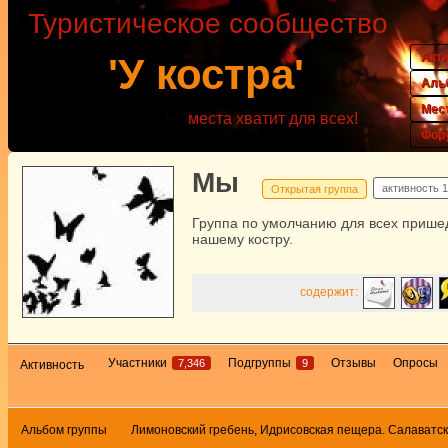
Туристическое сообщество
Акт
'У костра'
Аль
Мес
места хватит для всех!
Фор
Мы
активность
1
Открытая группа
Группа по умолчанию для всех прише
нашему костру.
содержит:
Участники
Подгруппы
Отзывы
Опросы
7,346
9
Активность
Альбом группы
Лимоновский гребень, Идрисовская пещера. Салаватс