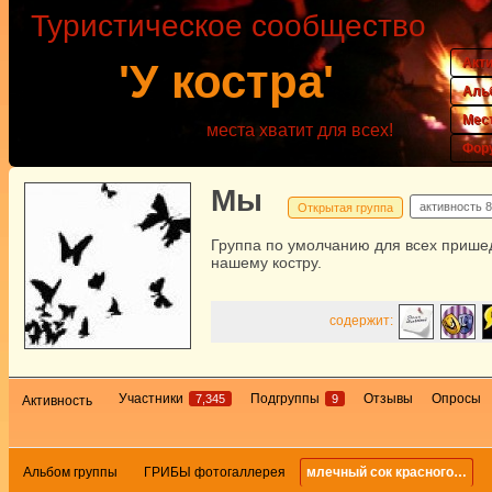
Туристическое сообщество
Акт
'У костра'
Аль
Мес
места хватит для всех!
Фор
Мы
активность
8
Открытая группа
Группа по умолчанию для всех прише
нашему костру.
содержит:
Участники
Подгруппы
Отзывы
Опросы
7,345
9
Активность
Альбом группы
ГРИБЫ фотогаллерея
млечный сок красного…