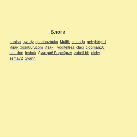
Блоги
panisn
qwerty
sportaazbuka
Multik
timon-ja
pehyhtdgrd
Иван
xoso66rucom
Иван
voditeltrez
ctaci
clopman16
ole_don
leshak
Дмитрий БорсКрым
zabeii bb
olchy
sema72
Svann