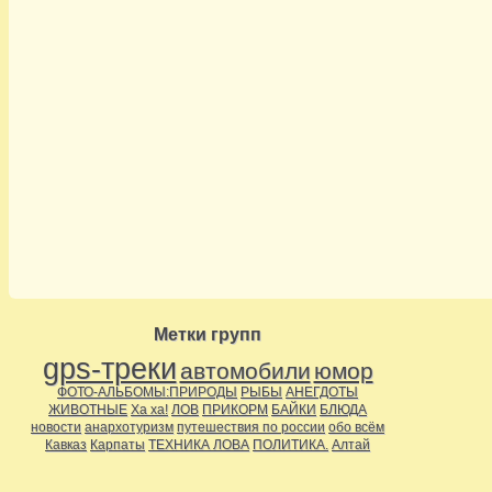
Метки групп
gps-треки
автомобили
юмор
ФОТО-АЛЬБОМЫ:ПРИРОДЫ
РЫБЫ
АНЕГДОТЫ
ЖИВОТНЫЕ
Ха ха!
ЛОВ
ПРИКОРМ
БАЙКИ
БЛЮДА
новости
анархотуризм
путешествия по россии
обо всём
Кавказ
Карпаты
ТЕХНИКА ЛОВА
ПОЛИТИКА.
Алтай