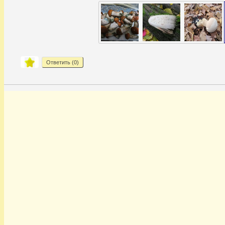
Ответить (
0
)