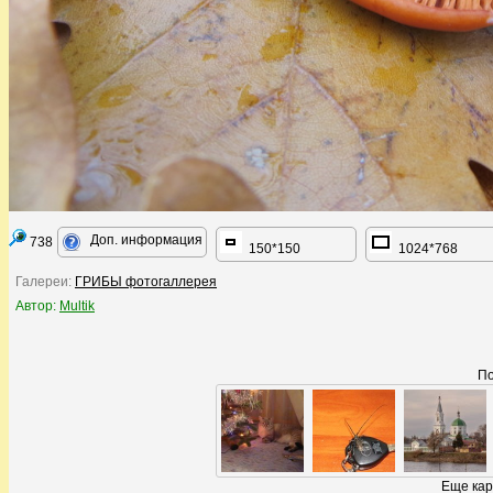
Доп. информация
738
150*150
1024*768
Галереи:
ГРИБЫ фотогаллерея
Автор:
Multik
По
Еще кар