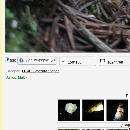
Доп. информация
530
150*150
1024*768
Галереи:
ГРИБЫ фотогаллерея
Автор:
Multik
По
Еще кар