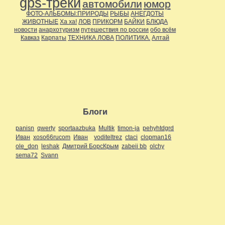
gps-треки
автомобили
юмор
ФОТО-АЛЬБОМЫ:ПРИРОДЫ
РЫБЫ
АНЕГДОТЫ
ЖИВОТНЫЕ
Ха ха!
ЛОВ
ПРИКОРМ
БАЙКИ
БЛЮДА
новости
анархотуризм
путешествия по россии
обо всём
Кавказ
Карпаты
ТЕХНИКА ЛОВА
ПОЛИТИКА.
Алтай
Блоги
panisn
qwerty
sportaazbuka
Multik
timon-ja
pehyhtdgrd
Иван
xoso66rucom
Иван
voditeltrez
ctaci
clopman16
ole_don
leshak
Дмитрий БорсКрым
zabeii bb
olchy
sema72
Svann