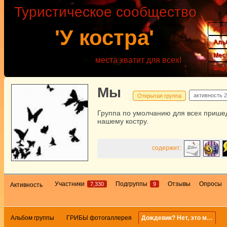
Туристическое сообщество
Акт
'У костра'
Аль
Мес
места хватит для всех!
Фор
Мы
активность
2
Открытая группа
Группа по умолчанию для всех прише
нашему костру.
содержит:
Участники
Подгруппы
Отзывы
Опросы
7,330
9
Активность
Альбом группы
ГРИБЫ фотогаллерея
Дождевик? Нет, это м…