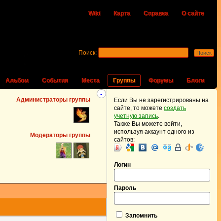
Wiki
Карта
Справка
О сайте
Поиск:
Альбом
События
Места
Группы
Форумы
Блоги
-
Администраторы группы
Если Вы не зарегистрированы на
сайте, то можете
создать
учетную запись
.
Также Вы можете войти,
используя аккаунт одного из
Модераторы группы
сайтов:
Логин
Пароль
Запомнить