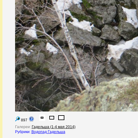
897
Галереи:
Гадельша (1-4 мая 2014)
Рубрики:
Водопад Гадельша