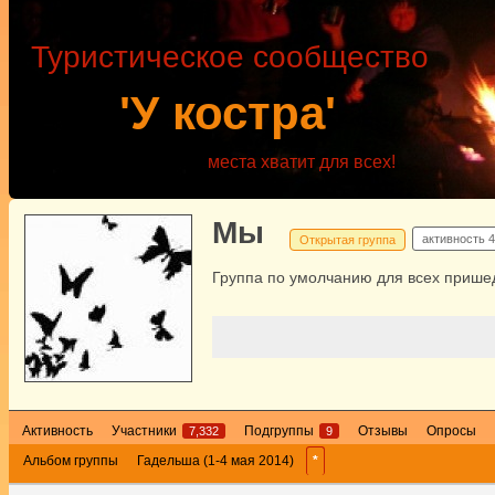
Туристическое сообщество
'У костра'
места хватит для всех!
Мы
активность
4
Открытая группа
Группа по умолчанию для всех пришед
Активность
Участники
Подгруппы
Отзывы
Опросы
7,332
9
Альбом группы
Гадельша (1-4 мая 2014)
*