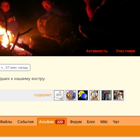
Активность
Участники
 ч., 57 мин. назад
ших к нашему костру.
содержит:
Файлы
События
Альбом
Форум
Блог
Wiki
Чат
220