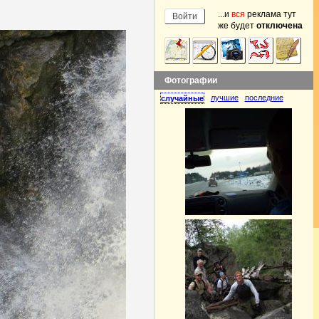
...и
вся
реклама тут
же будет
отключена
Фотографии
лучшие
последние
случайные