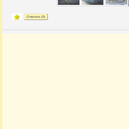
Ответить (
0
)