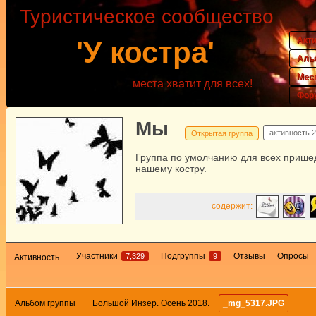
Туристическое сообщество
Акт
'У костра'
Аль
Мес
места хватит для всех!
Фор
Мы
активность
2
Открытая группа
Группа по умолчанию для всех прише
нашему костру.
содержит:
Участники
Подгруппы
Отзывы
Опросы
7,329
9
Активность
Альбом группы
Большой Инзер. Осень 2018.
_mg_5317.JPG