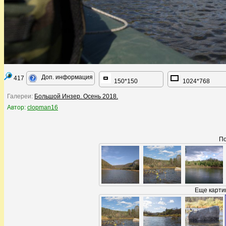
Доп. информация
417
150*150
1024*768
Галереи:
Большой Инзер. Осень 2018.
Автор:
clopman16
По
Еще карти