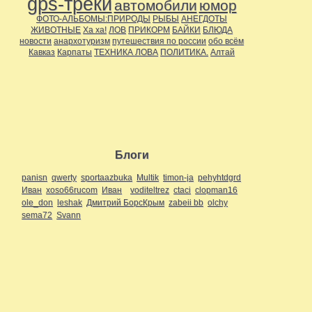
gps-треки
автомобили
юмор
ФОТО-АЛЬБОМЫ:ПРИРОДЫ
РЫБЫ
АНЕГДОТЫ
ЖИВОТНЫЕ
Ха ха!
ЛОВ
ПРИКОРМ
БАЙКИ
БЛЮДА
новости
анархотуризм
путешествия по россии
обо всём
Кавказ
Карпаты
ТЕХНИКА ЛОВА
ПОЛИТИКА.
Алтай
Блоги
panisn
qwerty
sportaazbuka
Multik
timon-ja
pehyhtdgrd
Иван
xoso66rucom
Иван
voditeltrez
ctaci
clopman16
ole_don
leshak
Дмитрий БорсКрым
zabeii bb
olchy
sema72
Svann