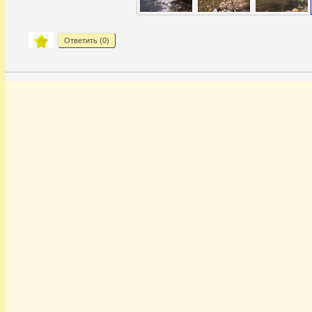
Ответить (
0
)