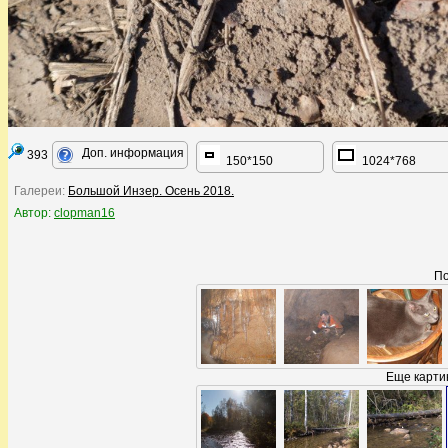
Доп. информация
393
150*150
1024*768
Галереи:
Большой Инзер. Осень 2018.
Автор:
clopman16
По
Еще карти