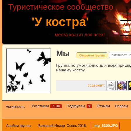
Туристическое сообщество
Акт
'У костра'
Аль
Мес
места хватит для всех!
Фор
Мы
активность
2
Открытая группа
Группа по умолчанию для всех прише
нашему костру.
содержит:
Участники
Подгруппы
Отзывы
Опросы
7,316
9
Активность
Альбом группы
Большой Инзер. Осень 2018.
_mg_5300.JPG