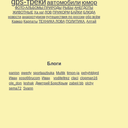
gps-треки
автомобили
юмор
ФОТО-АЛЬБОМЫ:ПРИРОДЫ
РЫБЫ
АНЕГДОТЫ
ЖИВОТНЫЕ
Ха ха!
ЛОВ
ПРИКОРМ
БАЙКИ
БЛЮДА
новости
анархотуризм
путешествия по россии
обо всём
Кавказ
Карпаты
ТЕХНИКА ЛОВА
ПОЛИТИКА.
Алтай
Блоги
panisn
qwerty
sportaazbuka
Multik
timon-ja
pehyhtdgrd
Иван
xoso66rucom
Иван
voditeltrez
ctaci
clopman16
ole_don
leshak
Дмитрий БорсКрым
zabeii bb
olchy
sema72
Svann