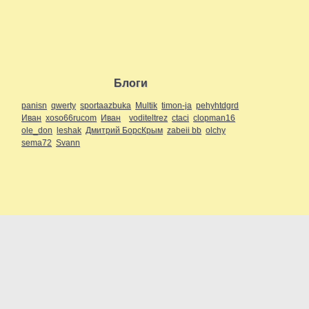
Блоги
panisn
qwerty
sportaazbuka
Multik
timon-ja
pehyhtdgrd
Иван
xoso66rucom
Иван
voditeltrez
ctaci
clopman16
ole_don
leshak
Дмитрий БорсКрым
zabeii bb
olchy
sema72
Svann