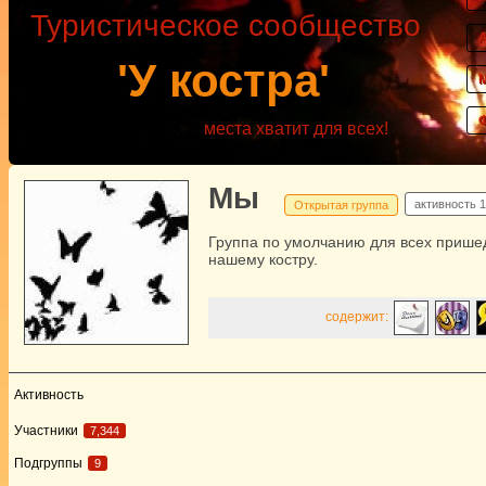
Туристическое сообщество
'У костра'
места хватит для всех!
Мы
активность
1
Открытая группа
Группа по умолчанию для всех прише
нашему костру.
содержит:
Активность
Участники
7,344
Подгруппы
9