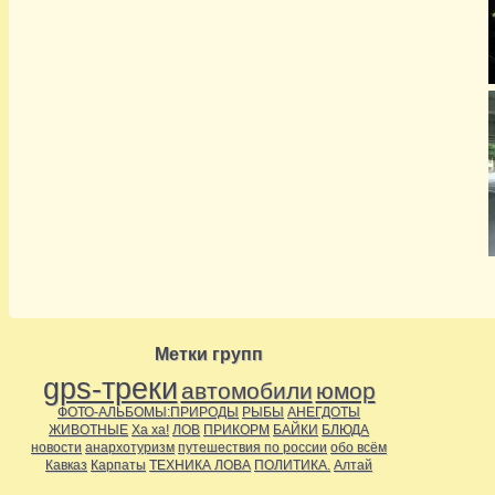
Метки групп
gps-треки
автомобили
юмор
ФОТО-АЛЬБОМЫ:ПРИРОДЫ
РЫБЫ
АНЕГДОТЫ
ЖИВОТНЫЕ
Ха ха!
ЛОВ
ПРИКОРМ
БАЙКИ
БЛЮДА
новости
анархотуризм
путешествия по россии
обо всём
Кавказ
Карпаты
ТЕХНИКА ЛОВА
ПОЛИТИКА.
Алтай