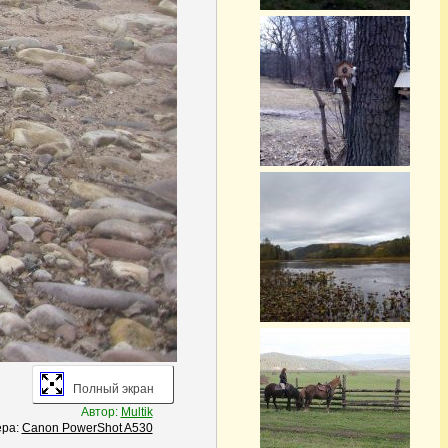
Полный экран
Автор:
Multik
ера:
Canon PowerShot A530