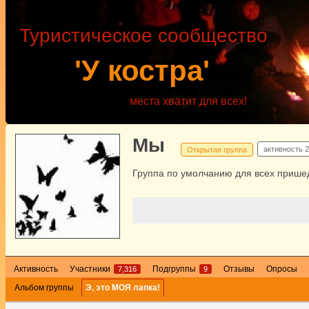
Туристическое сообщество
'У костра'
места хватит для всех!
Мы
активность
2
Открытая группа
Группа по умолчанию для всех пришед
Активность
Участники
Подгруппы
Отзывы
Опросы
7,316
9
Альбом группы
Э, это МОЯ лапка!