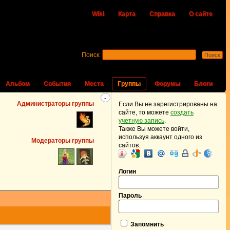
Wiki
Карта
Справка
О сайте
Поиск:
Альбом
События
Места
Группы
Форумы
Блоги
-
Администраторы группы
Если Вы не зарегистрированы на
сайте, то можете
создать
учетную запись
.
Также Вы можете войти,
используя аккаунт одного из
Модераторы группы
сайтов:
Логин
Пароль
Запомнить