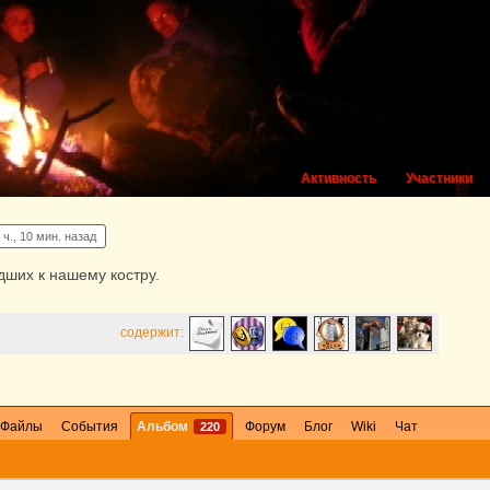
Активность
Участники
 ч., 10 мин. назад
ших к нашему костру.
содержит:
Файлы
События
Альбом
Форум
Блог
Wiki
Чат
220