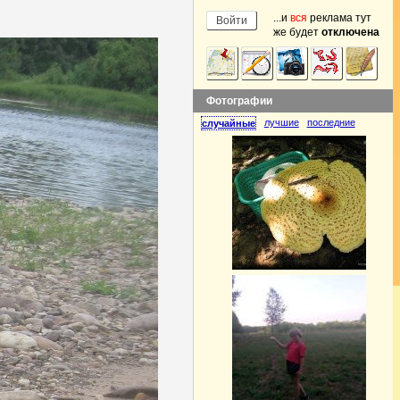
...и
вся
реклама тут
же будет
отключена
Фотографии
лучшие
последние
случайные