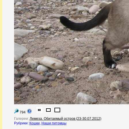
794
Галереи:
Лемеза. Обитаемый остров (23-30.07.2012)
Рубрики:
Кошки
,
Наши питомцы