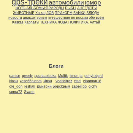
gps-треки
автомобили
юмор
ФОТО-АЛЬБОМЫ:ПРИРОДЫ
РЫБЫ
АНЕГДОТЫ
ЖИВОТНЫЕ
Ха ха!
ЛОВ
ПРИКОРМ
БАЙКИ
БЛЮДА
новости
анархотуризм
путешествия по россии
обо всём
Кавказ
Карпаты
ТЕХНИКА ЛОВА
ПОЛИТИКА.
Алтай
Блоги
panisn
qwerty
sportaazbuka
Multik
timon-ja
pehyhtdgrd
Иван
xoso66rucom
Иван
voditeltrez
ctaci
clopman16
ole_don
leshak
Дмитрий БорсКрым
zabeii bb
olchy
sema72
Svann