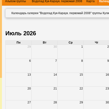
Альбом группы
Водопад Кук-Караук. первомай 2008
Карта
Кален
Календарь галереи "Водопад Кук-Караук. первомай 2008" группы Кул
Июль 2026
Пн
Вт
Ср
Чт
29
30
1
2
6
7
8
9
13
14
15
16
20
21
22
23
27
28
29
30