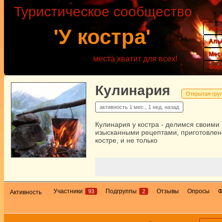
Туристическое сообщество
Акт
'У костра'
Аль
Мес
места хватит для всех!
Фор
Кулинария
Открытая гру
активность
1 мес., 1 нед. назад
Кулинария у костра - делимся своими
изысканными рецептами, приготовле
костре, и не только
Участники
Подгруппы
Отзывы
Опросы
93
2
Активность