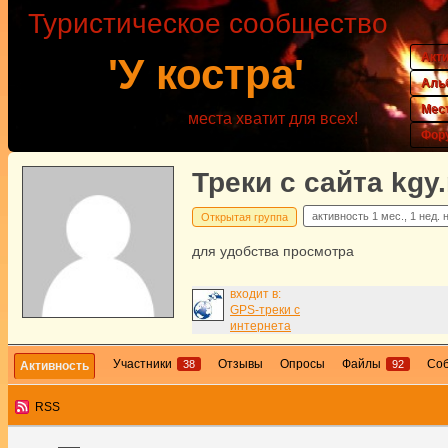
Туристическое сообщество
Акт
'У костра'
Аль
Мес
места хватит для всех!
Фор
Треки с сайта kgy.
активность
1 мес., 1 нед. 
Открытая группа
для удобства просмотра
входит в:
GPS-треки с
интернета
Участники
Отзывы
Опросы
Файлы
Со
38
92
Активность
RSS