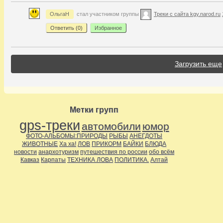
ОльгаН
стал участником группы
Треки с сайта kgy.narod.ru
Ответить (
0
)
Избранное
Загрузить еще
Метки групп
gps-треки
автомобили
юмор
ФОТО-АЛЬБОМЫ:ПРИРОДЫ
РЫБЫ
АНЕГДОТЫ
ЖИВОТНЫЕ
Ха ха!
ЛОВ
ПРИКОРМ
БАЙКИ
БЛЮДА
новости
анархотуризм
путешествия по россии
обо всём
Кавказ
Карпаты
ТЕХНИКА ЛОВА
ПОЛИТИКА.
Алтай