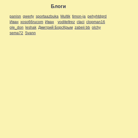
Блоги
panisn
qwerty
sportaazbuka
Multik
timon-ja
pehyhtdgrd
Иван
xoso66rucom
Иван
voditeltrez
ctaci
clopman16
ole_don
leshak
Дмитрий БорсКрым
zabeii bb
olchy
sema72
Svann