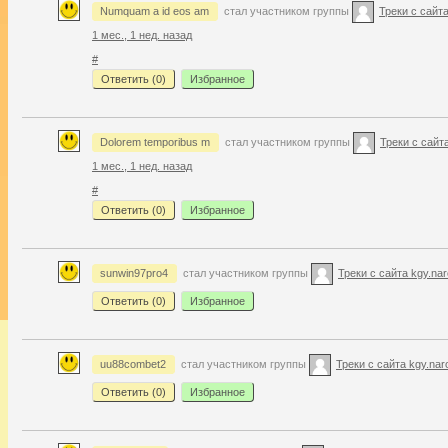
Numquam a id eos am
стал участником группы
Треки с сайта
1 мес., 1 нед. назад
#
Ответить (
0
)
Избранное
Dolorem temporibus m
стал участником группы
Треки с сайта
1 мес., 1 нед. назад
#
Ответить (
0
)
Избранное
sunwin97pro4
стал участником группы
Треки с сайта kgy.nar
Ответить (
0
)
Избранное
uu88combet2
стал участником группы
Треки с сайта kgy.nar
Ответить (
0
)
Избранное