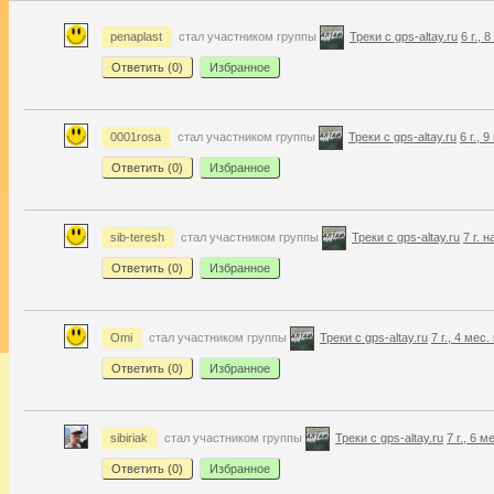
penaplast
стал участником группы
Треки с gps-altay.ru
6 г., 
Ответить (
0
)
Избранное
0001rosa
стал участником группы
Треки с gps-altay.ru
6 г., 
Ответить (
0
)
Избранное
sib-teresh
стал участником группы
Треки с gps-altay.ru
7 г. 
Ответить (
0
)
Избранное
Omi
стал участником группы
Треки с gps-altay.ru
7 г., 4 мес.
Ответить (
0
)
Избранное
sibiriak
стал участником группы
Треки с gps-altay.ru
7 г., 6 м
Ответить (
0
)
Избранное