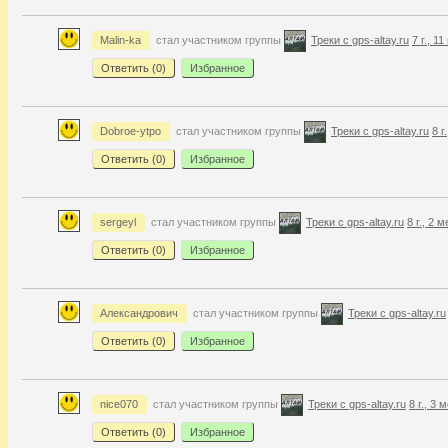
Malin-ka
стал участником группы
Треки с gps-altay.ru
7 г., 1
Ответить (
0
)
Избранное
Dobroe-ytpo
стал участником группы
Треки с gps-altay.ru
8 г
Ответить (
0
)
Избранное
sergeyl
стал участником группы
Треки с gps-altay.ru
8 г., 2 
Ответить (
0
)
Избранное
Александрович
стал участником группы
Треки с gps-altay.ru
Ответить (
0
)
Избранное
nice070
стал участником группы
Треки с gps-altay.ru
8 г., 3 
Ответить (
0
)
Избранное