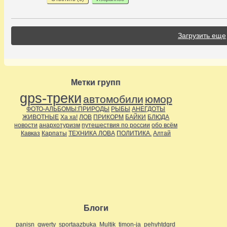
Загрузить еще
Метки групп
gps-треки
автомобили
юмор
ФОТО-АЛЬБОМЫ:ПРИРОДЫ
РЫБЫ
АНЕГДОТЫ
ЖИВОТНЫЕ
Ха ха!
ЛОВ
ПРИКОРМ
БАЙКИ
БЛЮДА
новости
анархотуризм
путешествия по россии
обо всём
Кавказ
Карпаты
ТЕХНИКА ЛОВА
ПОЛИТИКА.
Алтай
Блоги
panisn
qwerty
sportaazbuka
Multik
timon-ja
pehyhtdgrd