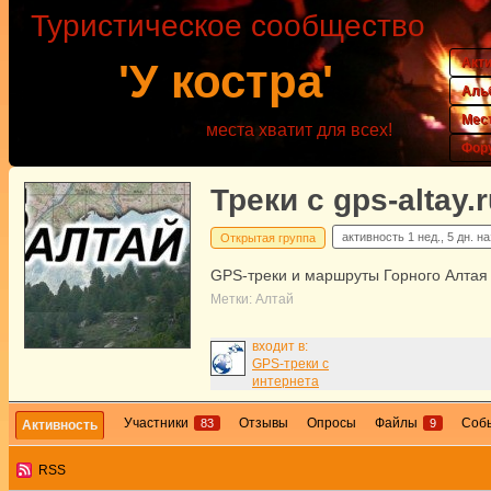
Туристическое сообщество
Акт
'У костра'
Аль
Мес
места хватит для всех!
Фор
Треки с gps-altay.
активность
1 нед., 5 дн. н
Открытая группа
GPS-треки и маршруты Горного Алтая
Метки:
Алтай
входит в:
GPS-треки с
интернета
Участники
Отзывы
Опросы
Файлы
Соб
83
9
Активность
RSS