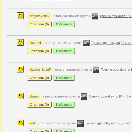
olegkireychev
стал участником группы
Треки с gps-altay.ru
9
Ответить (
0
)
Избранное
ОльгаН
стал участником группы
Треки с gps-altay.ru
10 г. н
Ответить (
0
)
Избранное
vladimir_lutaeff
стал участником группы
Треки с gps-altay.ru
1
Ответить (
0
)
Избранное
shram
стал участником группы
Треки с gps-altay.ru
10 г., 5 
Ответить (
0
)
Избранное
koilf
стал участником группы
Треки с gps-altay.ru
10 г., 7 мес
Ответить (
0
)
Избранное