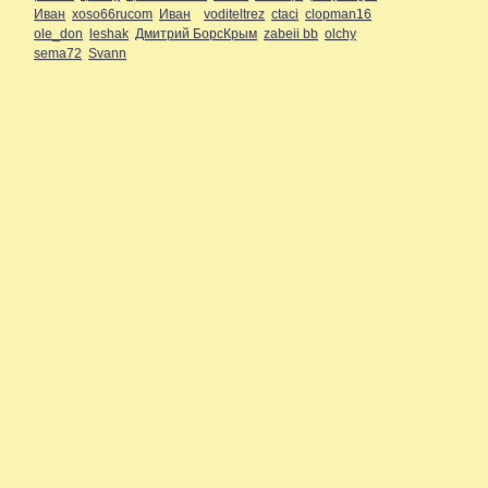
Иван
xoso66rucom
Иван
voditeltrez
ctaci
clopman16
ole_don
leshak
Дмитрий БорсКрым
zabeii bb
olchy
sema72
Svann