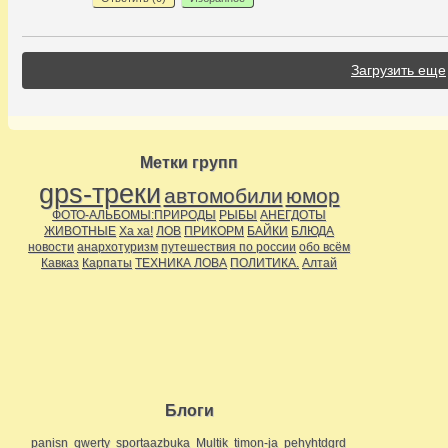
Загрузить еще
Метки групп
gps-треки
автомобили
юмор
ФОТО-АЛЬБОМЫ:ПРИРОДЫ
РЫБЫ
АНЕГДОТЫ
ЖИВОТНЫЕ
Ха ха!
ЛОВ
ПРИКОРМ
БАЙКИ
БЛЮДА
новости
анархотуризм
путешествия по россии
обо всём
Кавказ
Карпаты
ТЕХНИКА ЛОВА
ПОЛИТИКА.
Алтай
Блоги
panisn
qwerty
sportaazbuka
Multik
timon-ja
pehyhtdgrd