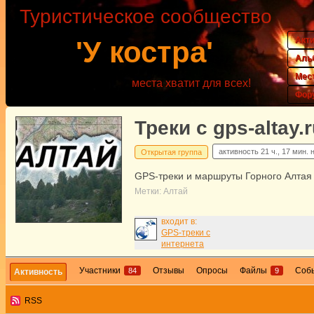
Туристическое сообщество
Акт
'У костра'
Аль
Мес
места хватит для всех!
Фор
Треки с gps-altay.
активность
21 ч., 17 мин. 
Открытая группа
GPS-треки и маршруты Горного Алтая
Метки:
Алтай
входит в:
GPS-треки с
интернета
Участники
Отзывы
Опросы
Файлы
Соб
84
9
Активность
RSS