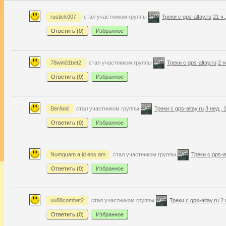
rustick007
стал участником группы
Треки с gps-altay.ru
21 ч.
Ответить (
0
)
Избранное
78win01bet2
стал участником группы
Треки с gps-altay.ru
2 н
Ответить (
0
)
Избранное
BerAnd
стал участником группы
Треки с gps-altay.ru
3 нед., 
Ответить (
0
)
Избранное
Numquam a id eos am
стал участником группы
Треки с gps-al
Ответить (
0
)
Избранное
uu88combet2
стал участником группы
Треки с gps-altay.ru
2 
Ответить (
0
)
Избранное