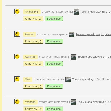
krylov8848
стал участником группы
Треки с gps-altay.ru
1 г.
Ответить (
0
)
Избранное
Alcohol
стал участником группы
Треки с gps-altay.ru
2 г., 2 
Ответить (
0
)
Избранное
Kalinin86
стал участником группы
Треки с gps-altay.ru
2 г., 9
Ответить (
0
)
Избранное
Mao
стал участником группы
Треки с gps-altay.ru
3 г., 5 мес
Ответить (
0
)
Избранное
trackobit
стал участником группы
Треки с gps-altay.ru
3 г., 7
Ответить (
0
)
Избранное