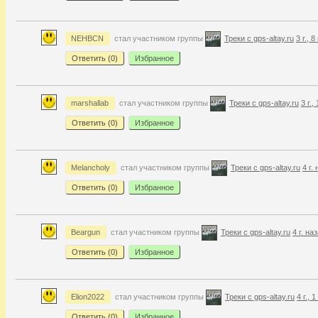
NEHBCN
стал участником группы
Треки с gps-altay.ru
3 г., 
Ответить (
0
)
Избранное
marshallab
стал участником группы
Треки с gps-altay.ru
3 г.,
Ответить (
0
)
Избранное
Melancholy
стал участником группы
Треки с gps-altay.ru
4 г.
Ответить (
0
)
Избранное
Beargun
стал участником группы
Треки с gps-altay.ru
4 г. на
Ответить (
0
)
Избранное
Elion2022
стал участником группы
Треки с gps-altay.ru
4 г., 
Ответить (
0
)
Избранное