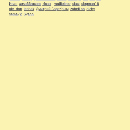
Иван
xoso66rucom
Иван
voditeltrez
ctaci
clopman16
ole_don
leshak
Дмитрий БорсКрым
zabeii bb
olchy
sema72
Svann