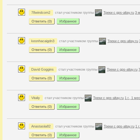
78windcom2
стал участником группы
Треки с gps-altay.ru
3 м
Ответить (
0
)
Избранное
keonhacaigdn3
стал участником группы
Треки с gps-altay.ru
Ответить (
0
)
Избранное
David Goggins
стал участником группы
Треки с gps-altay.ru
7
Ответить (
0
)
Избранное
Vitaliy
стал участником группы
Треки с gps-altay.ru
1 г., 1 ме
Ответить (
0
)
Избранное
Anastasiia82
стал участником группы
Треки с gps-altay.ru
1 г
Ответить (
0
)
Избранное