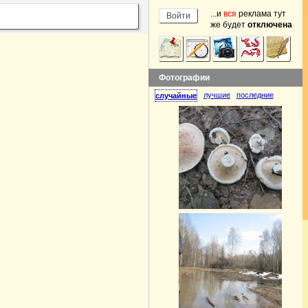
...и
вся
реклама тут
же будет
отключена
Фотографии
лучшие
последние
случайные