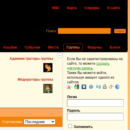
Wiki
Карта
Справка
О сайте
Поиск:
Альбом
События
Места
Группы
Форумы
Блоги
-
Администраторы группы
Если Вы не зарегистрированы на
сайте, то можете
создать
учетную запись
.
Также Вы можете войти,
используя аккаунт одного из
Модераторы группы
сайтов:
Логин
Пароль
Сортировка:
Запомнить