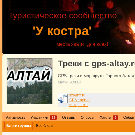
Туристическое сообщество
'У костра'
места хватит для всех!
Треки с gps-altay.
GPS-треки и маршруты Горного Алтая
Метки:
Алтай
входит в:
GPS-треки с
интернета
Активность
Участники
Отзывы
Опросы
Файлы
Событ
83
9
Блоги группы
Все блоги