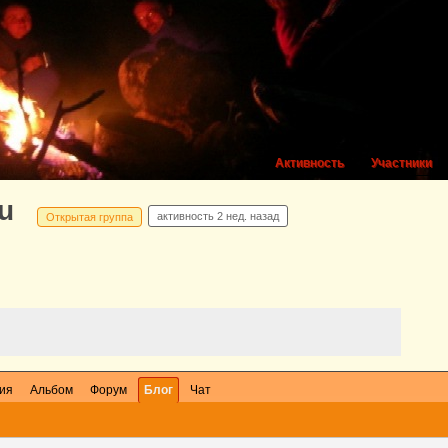
Активность
Участники
ru
активность
2 нед. назад
Открытая группа
ия
Альбом
Форум
Блог
Чат