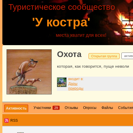
Туристическое сообщество
Акт
'У костра'
Аль
Мес
места хватит для всех!
Фор
Охота
актив
Открытая группа
которая, как говорится, пуще неволи
входит в:
Дары
природы
Участники
Отзывы
Опросы
Файлы
Событи
29
Активность
RSS