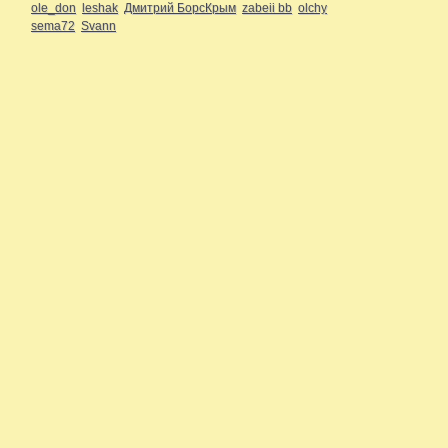
ole_don
leshak
Дмитрий БорсКрым
zabeii bb
olchy
sema72
Svann