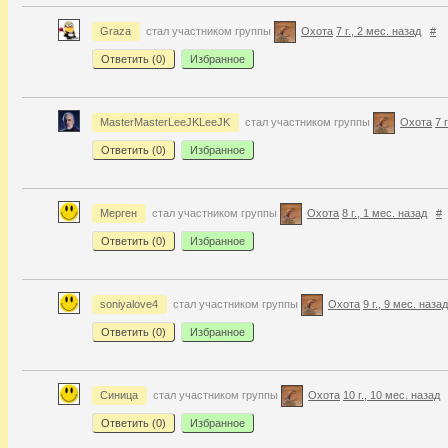
Graza
стал участником группы
Охота
7 г., 2 мес. назад
#
Ответить (
0
)
Избранное
MasterMasterLeeJKLeeJK
стал участником группы
Охота
7 
Ответить (
0
)
Избранное
Мерген
стал участником группы
Охота
8 г., 1 мес. назад
#
Ответить (
0
)
Избранное
soniyalove4
стал участником группы
Охота
9 г., 9 мес. назад
Ответить (
0
)
Избранное
Синица
стал участником группы
Охота
10 г., 10 мес. назад
Ответить (
0
)
Избранное