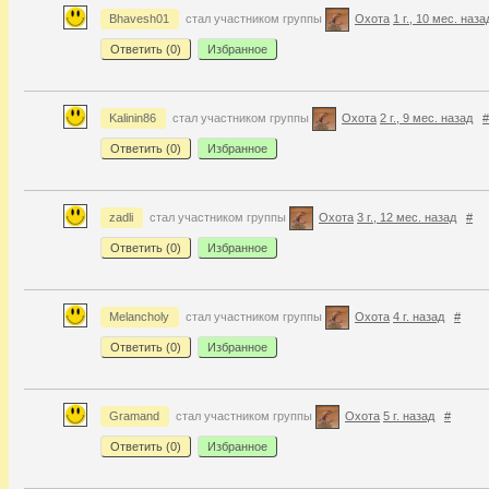
Bhavesh01
стал участником группы
Охота
1 г., 10 мес. наза
Ответить (
0
)
Избранное
Kalinin86
стал участником группы
Охота
2 г., 9 мес. назад
#
Ответить (
0
)
Избранное
zadli
стал участником группы
Охота
3 г., 12 мес. назад
#
Ответить (
0
)
Избранное
Melancholy
стал участником группы
Охота
4 г. назад
#
Ответить (
0
)
Избранное
Gramand
стал участником группы
Охота
5 г. назад
#
Ответить (
0
)
Избранное