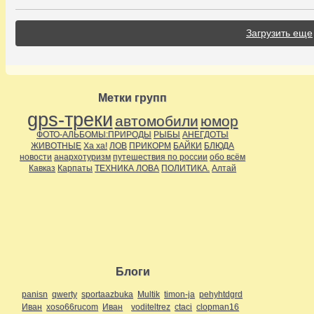
Загрузить еще
Метки групп
gps-треки
автомобили
юмор
ФОТО-АЛЬБОМЫ:ПРИРОДЫ
РЫБЫ
АНЕГДОТЫ
ЖИВОТНЫЕ
Ха ха!
ЛОВ
ПРИКОРМ
БАЙКИ
БЛЮДА
новости
анархотуризм
путешествия по россии
обо всём
Кавказ
Карпаты
ТЕХНИКА ЛОВА
ПОЛИТИКА.
Алтай
Блоги
panisn
qwerty
sportaazbuka
Multik
timon-ja
pehyhtdgrd
Иван
xoso66rucom
Иван
voditeltrez
ctaci
clopman16