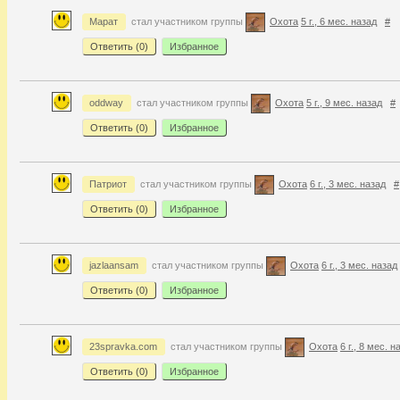
Марат
стал участником группы
Охота
5 г., 6 мес. назад
#
Ответить (
0
)
Избранное
oddway
стал участником группы
Охота
5 г., 9 мес. назад
#
Ответить (
0
)
Избранное
Патриот
стал участником группы
Охота
6 г., 3 мес. назад
#
Ответить (
0
)
Избранное
jazlaansam
стал участником группы
Охота
6 г., 3 мес. назад
Ответить (
0
)
Избранное
23spravka.com
стал участником группы
Охота
6 г., 8 мес. н
Ответить (
0
)
Избранное