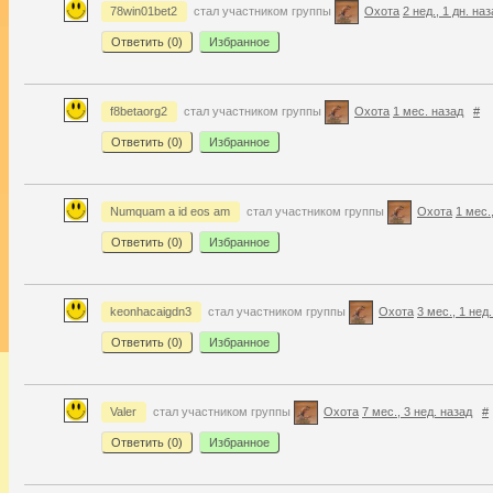
78win01bet2
стал участником группы
Охота
2 нед., 1 дн. на
Ответить (
0
)
Избранное
f8betaorg2
стал участником группы
Охота
1 мес. назад
#
Ответить (
0
)
Избранное
Numquam a id eos am
стал участником группы
Охота
1 мес.
Ответить (
0
)
Избранное
keonhacaigdn3
стал участником группы
Охота
3 мес., 1 нед
Ответить (
0
)
Избранное
Valer
стал участником группы
Охота
7 мес., 3 нед. назад
#
Ответить (
0
)
Избранное