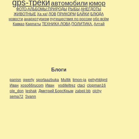
gps-треки
автомобили
юмор
ФОТО-АЛЬБОМЫ:ПРИРОДЫ
РЫБЫ
АНЕГДОТЫ
ЖИВОТНЫЕ
Ха ха!
ЛОВ
ПРИКОРМ
БАЙКИ
БЛЮДА
новости
анархотуризм
путешествия по россии
обо всём
Кавказ
Карпаты
ТЕХНИКА ЛОВА
ПОЛИТИКА.
Алтай
Блоги
panisn
qwerty
sportaazbuka
Multik
timon-ja
pehyhtdgrd
Иван
xoso66rucom
Иван
voditeltrez
ctaci
clopman16
ole_don
leshak
Дмитрий БорсКрым
zabeii bb
olchy
sema72
Svann