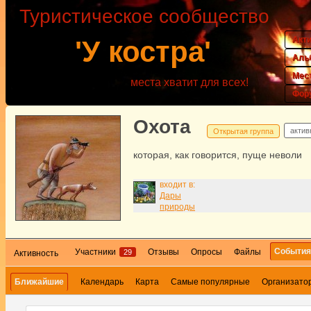
Туристическое сообщество
Акт
'У костра'
Аль
Мес
места хватит для всех!
Фор
Охота
актив
Открытая группа
которая, как говорится, пуще неволи
входит в:
Дары
природы
Событи
Участники
Отзывы
Опросы
Файлы
29
Активность
Ближайшие
Календарь
Карта
Самые популярные
Организато